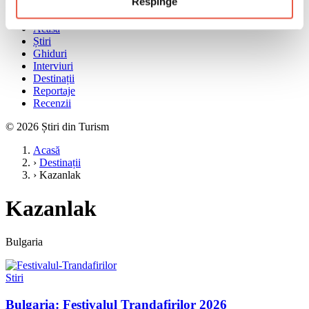
Respinge
Meniu
Acasă
Știri
Ghiduri
Interviuri
Destinații
Reportaje
Recenzii
© 2026 Știri din Turism
Acasă
›
Destinații
›
Kazanlak
Kazanlak
Bulgaria
Stiri
Bulgaria: Festivalul Trandafirilor 2026