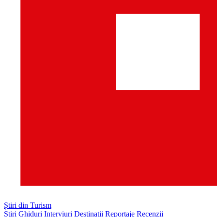
Știri din Turism
Știri
Ghiduri
Interviuri
Destinații
Reportaje
Recenzii