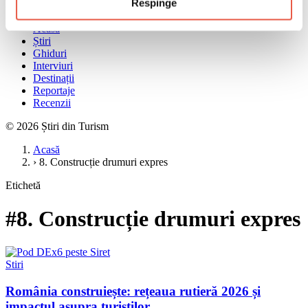
Respinge
Meniu
Acasă
Știri
Ghiduri
Interviuri
Destinații
Reportaje
Recenzii
© 2026 Știri din Turism
Acasă
›
8. Construcție drumuri expres
Etichetă
#8. Construcție drumuri expres
Stiri
România construiește: rețeaua rutieră 2026 și
impactul asupra turiștilor