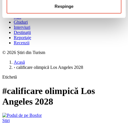
Meniu
Respinge
Acasă
Știri
Ghiduri
Interviuri
Destinații
Reportaje
Recenzii
© 2026 Știri din Turism
Acasă
›
calificare olimpică Los Angeles 2028
Etichetă
#calificare olimpică Los
Angeles 2028
Stiri