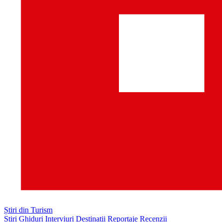
Știri din Turism
Știri
Ghiduri
Interviuri
Destinații
Reportaje
Recenzii