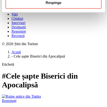
Meniu
Respinge
Acasă
Știri
Ghiduri
Interviuri
Destinații
Reportaje
Recenzii
© 2026 Știri din Turism
Acasă
›
Cele șapte Biserici din Apocalipsă
Etichetă
#Cele șapte Biserici din
Apocalipsă
Reportaje