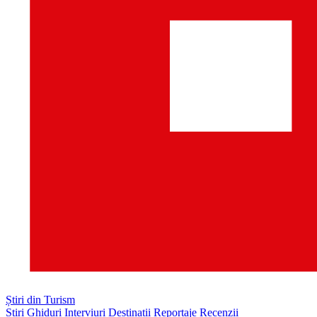
Știri din Turism
Știri
Ghiduri
Interviuri
Destinații
Reportaje
Recenzii