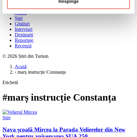
Respinge
Meniu
Acasă
Știri
Ghiduri
Interviuri
Destinații
Reportaje
Recenzii
© 2026 Știri din Turism
Acasă
›
marș instrucție Constanța
Etichetă
#marș instrucție Constanța
Stiri
Nava școală Mircea la Parada Velierelor din New
York pentru aniversarea SUA 250