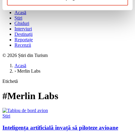
Meniu
Acasă
Știri
Ghiduri
Interviuri
Destinații
Reportaje
Recenzii
© 2026 Știri din Turism
Acasă
›
Merlin Labs
Etichetă
#Merlin Labs
Stiri
Inteligența artificială învață să piloteze avioane