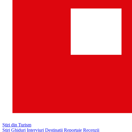
Știri din Turism
Știri
Ghiduri
Interviuri
Destinații
Reportaje
Recenzii