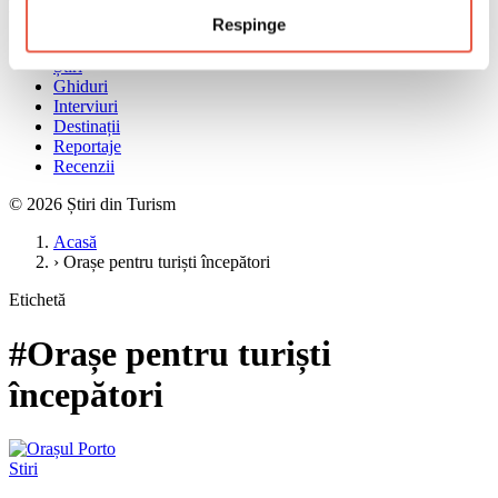
Meniu
Respinge
Acasă
Știri
Ghiduri
Interviuri
Destinații
Reportaje
Recenzii
© 2026 Știri din Turism
Acasă
›
Orașe pentru turiști începători
Etichetă
#Orașe pentru turiști
începători
Stiri