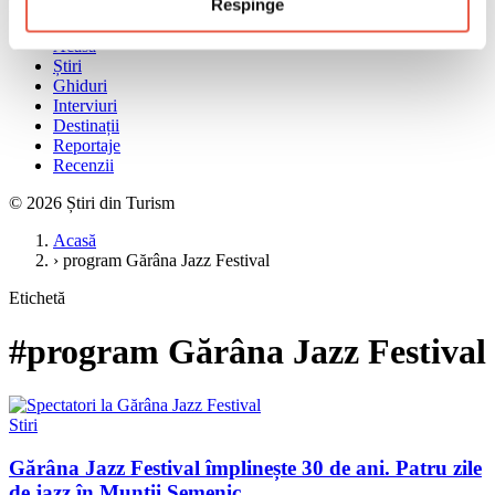
Respinge
Meniu
Acasă
Știri
Ghiduri
Interviuri
Destinații
Reportaje
Recenzii
© 2026 Știri din Turism
Acasă
›
program Gărâna Jazz Festival
Etichetă
#program Gărâna Jazz Festival
Stiri
Gărâna Jazz Festival împlinește 30 de ani. Patru zile
de jazz în Munții Semenic