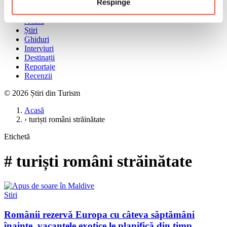
Respinge
Meniu
Acasă
Știri
Ghiduri
Interviuri
Destinații
Reportaje
Recenzii
© 2026 Știri din Turism
Acasă
›
turiști români străinătate
Etichetă
# turiști români străinătate
Stiri
Românii rezervă Europa cu câteva săptămâni
înainte, vacanțele exotice le planifică din timp