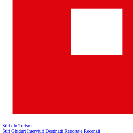
Știri din Turism
Știri
Ghiduri
Interviuri
Destinații
Reportaje
Recenzii