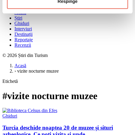
Respinge
Meniu
Acasă
Știri
Ghiduri
Interviuri
Destinații
Reportaje
Recenzii
© 2026 Știri din Turism
Acasă
›
vizite nocturne muzee
Etichetă
#vizite nocturne muzee
Ghiduri
Turcia deschide noaptea 20 de muzee și situri
arheologice. Ce poți vizita și unde