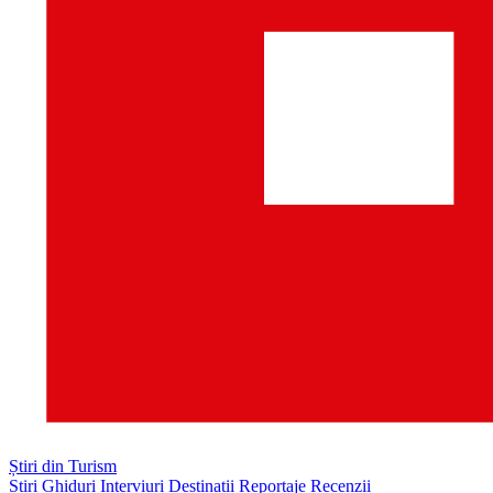
Știri din Turism
Știri
Ghiduri
Interviuri
Destinații
Reportaje
Recenzii