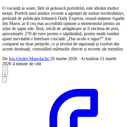
O vacanță la soare, fără să golească portofelul, este idealul multor
turiști. Potrivit unei analize recente a agenției de turism loveholidays,
preluată de publicația britanică Daily Express, orașul-stațiune Agadir
din Maroc ar fi cea mai accesibilă opțiune a momentului pentru un
sejur de șapte zile. Însă, oricât de atrăgătoare ar fi eticheta de preț,
aproximativ 270 de euro pentru o săptămână, pentru mulți români
apare inevitabil o întrebare crucială: „Dar acolo e sigur?” Am
comparat nu doar prețurile, ci și nivelul de siguranță și confort din
aceste destinații, consultând mărturiile directe și recente ale turiștilor.
De
Ion-Oroles Manolache
20 martie 2026
·
Actualizat
21 martie
2026
4 minute de citit