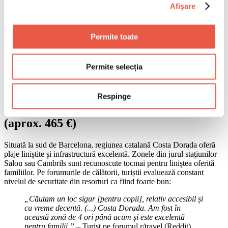
Afişare
chiar și la ore târzii. Plimbându-mă prin oraș cu soția
și cei doi copii, m-am simțit mult mai în siguranță
[decât acasă n.r.].” – Turist pe forumul r/Morocco
(Reddit).
Permite toate
Un alt localnic sfătuiește pe aceeași platformă:
Permite selecția
„Agadir este un oraș bun, nu vei da de probleme
majore, majoritatea locurilor sunt sigure, dar trebuie să
fii atent așa cum ai fi în orice alt loc.”
Respinge
Costa Dorada (aprox. 445 €) și Murcia
(aprox. 465 €)
Situată la sud de Barcelona, regiunea catalană Costa Dorada oferă
plaje liniștite și infrastructură excelentă. Zonele din jurul stațiunilor
Salou sau Cambrils sunt recunoscute tocmai pentru liniștea oferită
familiilor. Pe forumurile de călătorii, turiștii evaluează constant
nivelul de securitate din resorturi ca fiind foarte bun:
„Căutam un loc sigur [pentru copii], relativ accesibil și
cu vreme decentă. (...) Costa Dorada. Am fost în
această zonă de 4 ori până acum și este excelentă
pentru familii.”
– Turist pe forumul r/travel (Reddit).