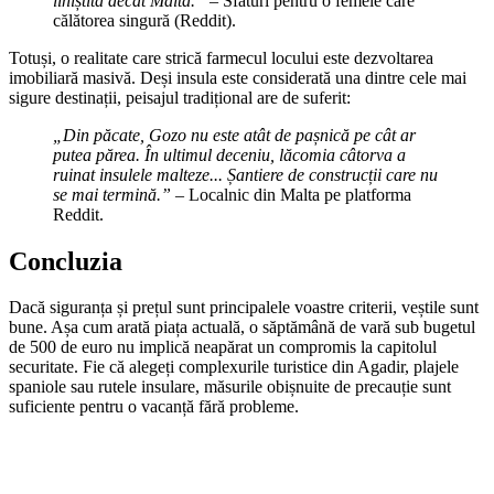
liniștită decât Malta.”
– Sfaturi pentru o femeie care
călătorea singură (Reddit).
Totuși, o realitate care strică farmecul locului este dezvoltarea
imobiliară masivă. Deși insula este considerată una dintre cele mai
sigure destinații, peisajul tradițional are de suferit:
„Din păcate, Gozo nu este atât de pașnică pe cât ar
putea părea. În ultimul deceniu, lăcomia câtorva a
ruinat insulele malteze... Șantiere de construcții care nu
se mai termină.” –
Localnic din Malta pe platforma
Reddit.
Concluzia
Dacă siguranța și prețul sunt principalele voastre criterii, veștile sunt
bune. Așa cum arată piața actuală, o săptămână de vară sub bugetul
de 500 de euro nu implică neapărat un compromis la capitolul
securitate. Fie că alegeți complexurile turistice din Agadir, plajele
spaniole sau rutele insulare, măsurile obișnuite de precauție sunt
suficiente pentru o vacanță fără probleme.