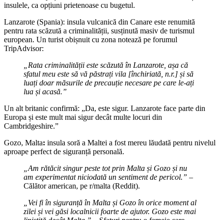
insulele, ca opțiuni prietenoase cu bugetul.
Lanzarote (Spania): insula vulcanică din Canare este renumită
pentru rata scăzută a criminalității, susținută masiv de turismul
european. Un turist obișnuit cu zona notează pe forumul
TripAdvisor:
„Rata criminalității este scăzută în Lanzarote, așa că
sfatul meu este să vă păstrați vila [închiriată, n.r.] și să
luați doar măsurile de precauție necesare pe care le-ați
lua și acasă.”
Un alt britanic confirmă: „Da, este sigur. Lanzarote face parte din
Europa și este mult mai sigur decât multe locuri din
Cambridgeshire.”
Gozo, Malta
:
insula soră a Maltei a fost mereu lăudată pentru nivelul
aproape perfect de siguranță personală.
„Am rătăcit singur peste tot prin Malta și Gozo și nu
am experimentat niciodată un sentiment de pericol.”
–
Călător american, pe r/malta (Reddit).
„Vei fi în siguranță în Malta și Gozo în orice moment al
zilei și vei găsi localnicii foarte de ajutor. Gozo este mai