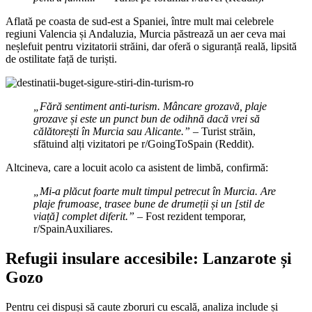
Aflată pe coasta de sud-est a Spaniei, între mult mai celebrele
regiuni Valencia și Andaluzia, Murcia păstrează un aer ceva mai
neșlefuit pentru vizitatorii străini, dar oferă o siguranță reală, lipsită
de ostilitate față de turiști.
„Fără sentiment anti-turism. Mâncare grozavă, plaje
grozave și este un punct bun de odihnă dacă vrei să
călătorești în Murcia sau Alicante.” –
Turist străin,
sfătuind alți vizitatori pe r/GoingToSpain (Reddit).
Altcineva, care a locuit acolo ca asistent de limbă, confirmă:
„Mi-a plăcut foarte mult timpul petrecut în Murcia. Are
plaje frumoase, trasee bune de drumeții și un [stil de
viață] complet diferit.”
– Fost rezident temporar,
r/SpainAuxiliares.
Refugii insulare accesibile: Lanzarote și
Gozo
Pentru cei dispuși să caute zboruri cu escală, analiza include și