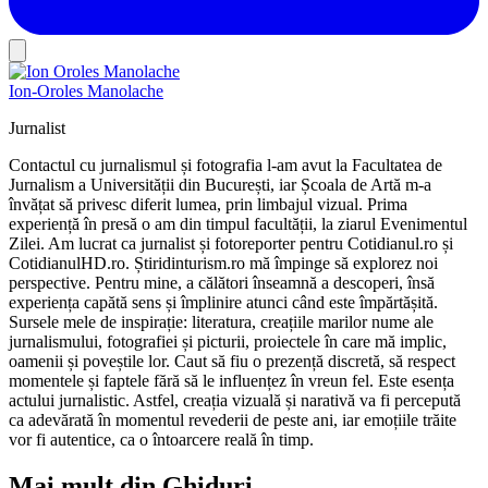
Ion-Oroles Manolache
Jurnalist
Contactul cu jurnalismul și fotografia l-am avut la Facultatea de
Jurnalism a Universității din București, iar Școala de Artă m-a
învățat să privesc diferit lumea, prin limbajul vizual. Prima
experiență în presă o am din timpul facultății, la ziarul Evenimentul
Zilei. Am lucrat ca jurnalist și fotoreporter pentru Cotidianul.ro și
CotidianulHD.ro. Știridinturism.ro mă împinge să explorez noi
perspective. Pentru mine, a călători înseamnă a descoperi, însă
experiența capătă sens și împlinire atunci când este împărtășită.
Sursele mele de inspirație: literatura, creațiile marilor nume ale
jurnalismului, fotografiei și picturii, proiectele în care mă implic,
oamenii și poveștile lor. Caut să fiu o prezență discretă, să respect
momentele și faptele fără să le influențez în vreun fel. Este esența
actului jurnalistic. Astfel, creația vizuală și narativă va fi percepută
ca adevărată în momentul revederii de peste ani, iar emoțiile trăite
vor fi autentice, ca o întoarcere reală în timp.
Mai mult din Ghiduri