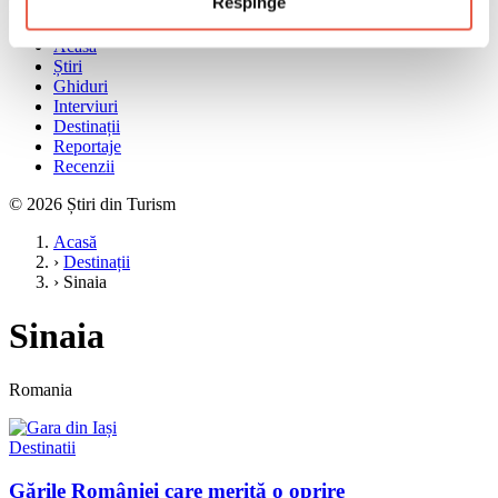
Respinge
Meniu
Acasă
Știri
Ghiduri
Interviuri
Destinații
Reportaje
Recenzii
© 2026 Știri din Turism
Acasă
›
Destinații
›
Sinaia
Sinaia
Romania
Destinatii
Gările României care merită o oprire