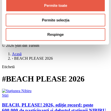
Meniu
Permite toate
Acasă
Știri
Ghiduri
Permite selecția
Interviuri
Destinații
Reportaje
Respinge
Recenzii
© 2026 Știri din Turism
Acasă
›
BEACH PLEASE 2026
Etichetă
#BEACH PLEASE 2026
Stiri
BEACH, PLEASE! 2026, ediție record: peste
600.000 de participanți și debutul stațiunii NIBIRU