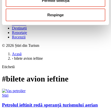
Permite selecția
Meniu
Acasă
Știri
Respinge
Ghiduri
Interviuri
Destinații
Reportaje
Recenzii
© 2026 Știri din Turism
Acasă
›
bilete avion ieftine
Etichetă
#bilete avion ieftine
Stiri
Petrolul ieftinit redă speranță turismului aerian