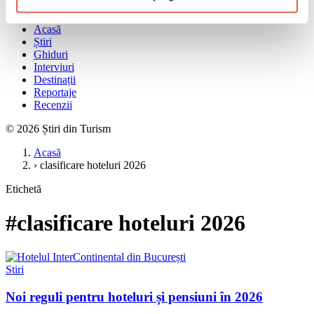
Meniu
Acasă
Știri
Ghiduri
Interviuri
Destinații
Reportaje
Recenzii
© 2026 Știri din Turism
Acasă
›
clasificare hoteluri 2026
Etichetă
#clasificare hoteluri 2026
Stiri
Noi reguli pentru hoteluri și pensiuni în 2026