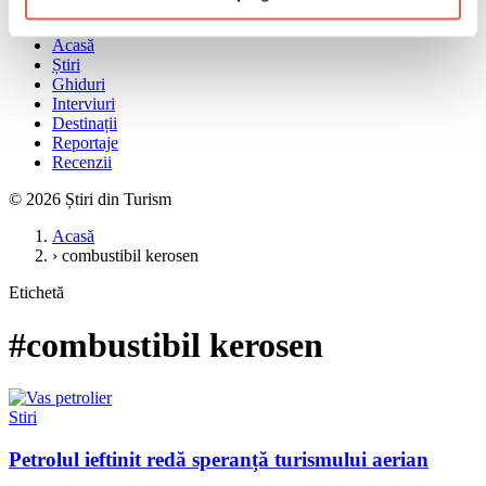
Meniu
Acasă
Știri
Ghiduri
Interviuri
Destinații
Reportaje
Recenzii
© 2026 Știri din Turism
Acasă
›
combustibil kerosen
Etichetă
#combustibil kerosen
Stiri
Petrolul ieftinit redă speranță turismului aerian