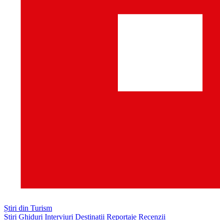
Știri din Turism
Știri
Ghiduri
Interviuri
Destinații
Reportaje
Recenzii