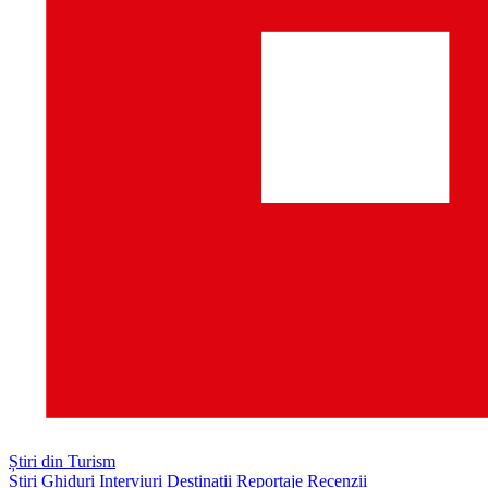
Știri din Turism
Știri
Ghiduri
Interviuri
Destinații
Reportaje
Recenzii