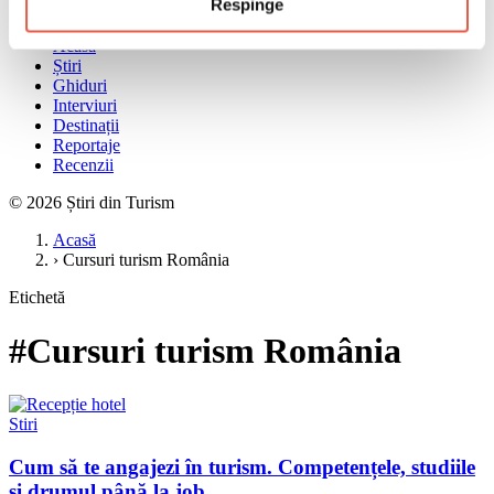
Respinge
Meniu
Acasă
Știri
Ghiduri
Interviuri
Destinații
Reportaje
Recenzii
© 2026 Știri din Turism
Acasă
›
Cursuri turism România
Etichetă
#Cursuri turism România
Stiri
Cum să te angajezi în turism. Competențele, studiile
și drumul până la job