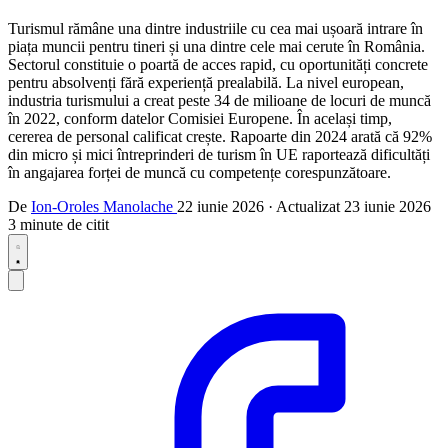
Turismul rămâne una dintre industriile cu cea mai ușoară intrare în
piața muncii pentru tineri și una dintre cele mai cerute în România.
Sectorul constituie o poartă de acces rapid, cu oportunități concrete
pentru absolvenți fără experiență prealabilă. La nivel european,
industria turismului a creat peste 34 de milioane de locuri de muncă
în 2022, conform datelor Comisiei Europene. În același timp,
cererea de personal calificat crește. Rapoarte din 2024 arată că 92%
din micro și mici întreprinderi de turism în UE raportează dificultăți
în angajarea forței de muncă cu competențe corespunzătoare.
De
Ion-Oroles Manolache
22 iunie 2026
·
Actualizat
23 iunie 2026
3 minute de citit