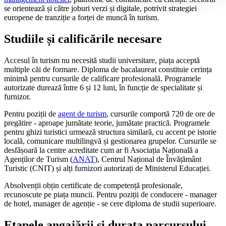
se orientează și către joburi verzi și digitale, potrivit strategiei
europene de tranziție a forței de muncă în turism.
Studiile și calificările necesare
Accesul în turism nu necesită studii universitare, piața acceptă
multiple căi de formare. Diploma de bacalaureat constituie cerința
minimă pentru cursurile de calificare profesională. Programele
autorizate durează între 6 și 12 luni, în funcție de specialitate și
furnizor.
Pentru poziții de
agent de turism
, cursurile comportă 720 de ore de
pregătire - aproape jumătate teorie, jumătate practică. Programele
pentru ghizi turistici urmează structura similară, cu accent pe istorie
locală, comunicare multilingvă și gestionarea grupelor. Cursurile se
desfășoară la centre acreditate cum ar fi Asociația Națională a
Agenților de Turism (
ANAT
), Centrul Național de Învățământ
Turistic (CNIT) și alți furnizori autorizați de Ministerul Educației.
Absolvenții obțin certificate de competență profesionale,
recunoscute pe piața muncii. Pentru poziții de conducere - manager
de hotel, manager de agenție - se cere diploma de studii superioare.
Etapele angajării și durata parcursului