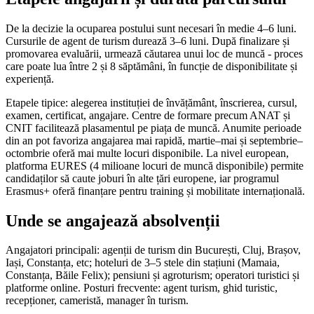
De la decizie la ocuparea postului sunt necesari în medie 4–6 luni.
Cursurile de agent de turism durează 3–6 luni. După finalizare și
promovarea evaluării, urmează căutarea unui loc de muncă - proces
care poate lua între 2 și 8 săptămâni, în funcție de disponibilitate și
experiență.
Etapele tipice: alegerea instituției de învățământ, înscrierea, cursul,
examen, certificat, angajare. Centre de formare precum ANAT și
CNIT facilitează plasamentul pe piața de muncă. Anumite perioade
din an pot favoriza angajarea mai rapidă, martie–mai și septembrie–
octombrie oferă mai multe locuri disponibile. La nivel european,
platforma EURES (4 milioane locuri de muncă disponibile) permite
candidaților să caute joburi în alte țări europene, iar programul
Erasmus+ oferă finanțare pentru training și mobilitate internațională.
Unde se angajează absolvenții
Angajatori principali: agenții de turism din București, Cluj, Brașov,
Iași, Constanța, etc; hoteluri de 3–5 stele din stațiuni (Mamaia,
Constanța, Băile Felix); pensiuni și agroturism; operatori turistici și
platforme online. Posturi frecvente: agent turism, ghid turistic,
recepționer, cameristă, manager în turism.