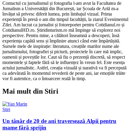
Contactul cu jurnalismul și fotografia l-am avut la Facultatea de
Jurnalism a Universității din București, iar Școala de Artă m-a
învățat să privesc diferit lumea, prin limbajul vizual. Prima
experiență în presă o am din timpul facultății, la ziarul Evenimentul
Zilei. Am lucrat ca jurnalist și fotoreporter pentru Cotidianul.ro și
CotidianulHD.ro. Știridinturism.ro mă împinge să explorez noi
perspective. Pentru mine, a călători înseamnă a descoperi, însă
experiența capătă sens și împlinire atunci când este împărtășită.
Sursele mele de inspirație: literatura, creațiile marilor nume ale
jurnalismului, fotografiei și picturii, proiectele în care mă implic,
oamenii și poveștile lor. Caut să fiu o prezență discretă, să respect
momentele și faptele fără să le influențez în vreun fel. Este esența
actului jurnalistic. Astfel, creația vizuală și narativă va fi percepută
ca adevărată în momentul revederii de peste ani, iar emoțiile trăite
vor fi autentice, ca o întoarcere reală în timp.
Mai mult din Stiri
Stiri
Un tânăr de 20 de ani traversează Alpii pentru
mame fără sprijin