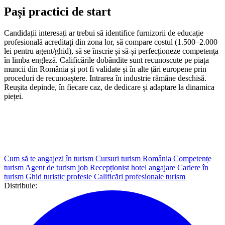
Pași practici de start
Candidații interesați ar trebui să identifice furnizorii de educație
profesională acreditați din zona lor, să compare costul (1.500–2.000
lei pentru agent/ghid), să se înscrie și să-și perfecționeze competența
în limba engleză. Calificările dobândite sunt recunoscute pe piața
muncii din România și pot fi validate și în alte țări europene prin
proceduri de recunoaștere. Intrarea în industrie rămâne deschisă.
Reușita depinde, în fiecare caz, de dedicare și adaptare la dinamica
pieței.
Cum să te angajezi în turism
Cursuri turism România
Competențe
turism
Agent de turism job
Recepționist hotel angajare
Cariere în
turism
Ghid turistic profesie
Calificări profesionale turism
Distribuie: