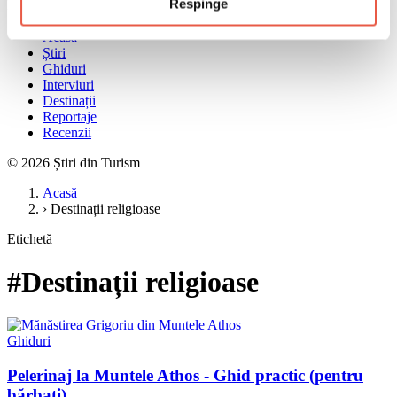
Respinge
Meniu
Acasă
Știri
Ghiduri
Interviuri
Destinații
Reportaje
Recenzii
© 2026 Știri din Turism
Acasă
›
Destinații religioase
Etichetă
#Destinații religioase
Ghiduri
Pelerinaj la Muntele Athos - Ghid practic (pentru
bărbați)