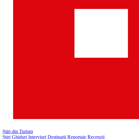
Știri din Turism
Știri
Ghiduri
Interviuri
Destinații
Reportaje
Recenzii