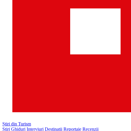
Știri din Turism
Știri
Ghiduri
Interviuri
Destinații
Reportaje
Recenzii