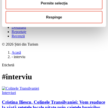
Meniu
Permite selecția
Acasă
Știri
Respinge
Ghiduri
Interviuri
Destinații
Reportaje
Recenzii
© 2026 Știri din Turism
Acasă
›
interviu
Etichetă
#interviu
Interviuri
Cristina Iliescu, Colinele Transilvaniei: Vom readuce
la viață rețetele locale uitate prin caietele bunicilor