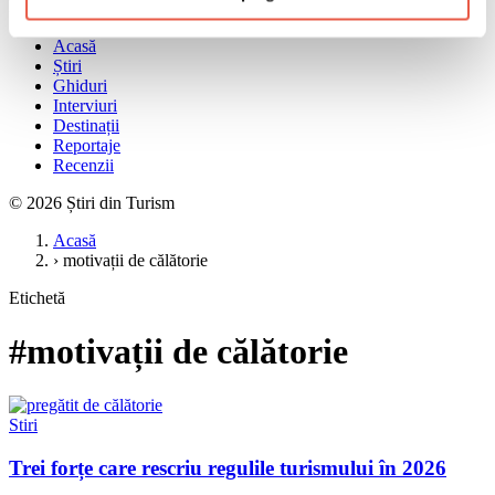
Meniu
Acasă
Știri
Ghiduri
Interviuri
Destinații
Reportaje
Recenzii
© 2026 Știri din Turism
Acasă
›
motivații de călătorie
Etichetă
#motivații de călătorie
Stiri
Trei forțe care rescriu regulile turismului în 2026