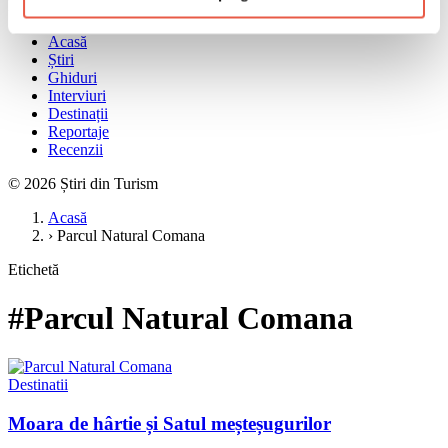
Meniu
Acasă
Știri
Ghiduri
Interviuri
Destinații
Reportaje
Recenzii
© 2026 Știri din Turism
Acasă
›
Parcul Natural Comana
Etichetă
#Parcul Natural Comana
Destinatii
Moara de hârtie și Satul meșteșugurilor