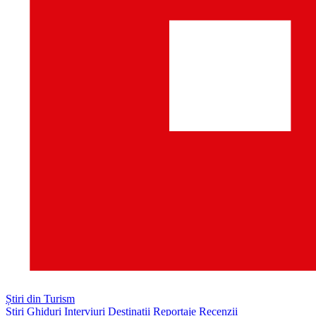
Știri din Turism
Știri
Ghiduri
Interviuri
Destinații
Reportaje
Recenzii