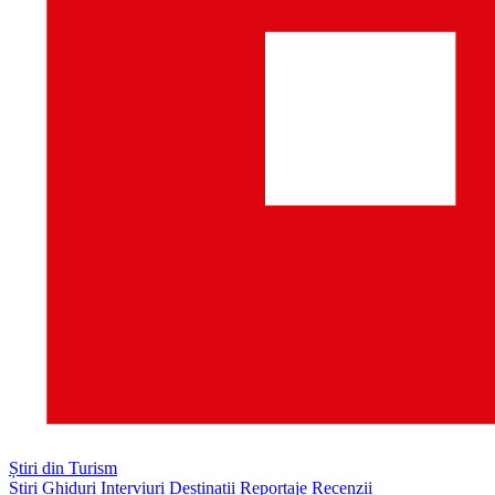
Știri din Turism
Știri
Ghiduri
Interviuri
Destinații
Reportaje
Recenzii