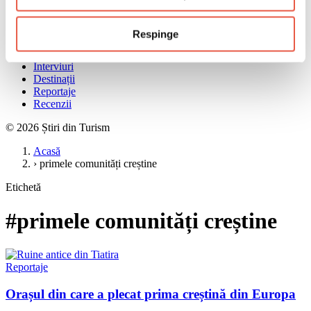
Meniu
Acasă
Respinge
Știri
Ghiduri
Interviuri
Destinații
Reportaje
Recenzii
© 2026 Știri din Turism
Acasă
›
primele comunități creștine
Etichetă
#primele comunități creștine
Reportaje
Orașul din care a plecat prima creștină din Europa