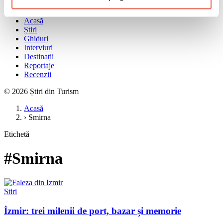
Meniu
Acasă
Știri
Ghiduri
Interviuri
Destinații
Reportaje
Recenzii
© 2026 Știri din Turism
Acasă
›
Smirna
Etichetă
#Smirna
Stiri
İzmir: trei milenii de port, bazar și memorie