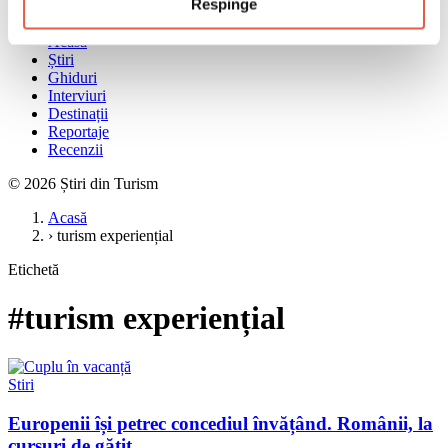
Respinge
Meniu
Acasă
Știri
Ghiduri
Interviuri
Destinații
Reportaje
Recenzii
© 2026 Știri din Turism
Acasă
›
turism experiențial
Etichetă
#turism experiențial
Stiri
Europenii își petrec concediul învățând. Românii, la
cursuri de gătit