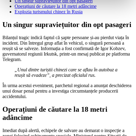
Un singur supraviețuitor din opt pasageri
Operațiuni de căutare la 18 metri adâncime
Explozia turismului chinez în Rusia
Un singur supraviețuitor din opt pasageri
Bilanțul tragic indică faptul că șapte persoane și-au pierdut viața în
incident. Din întregul grup aflat în vehicul, o singură persoană a
reușit să se salveze. Informația a fost confirmată de Igor Kobzev,
guvernatorul regiunii Irkutsk, printr-un mesaj publicat pe platforma
Telegram.
„Unul dintre turiștii chinezi care se aflau în autobuz a
reușit să evadeze”, a precizat oficialul rus.
În urma acestui eveniment, parchetul regional a anunțat deschiderea
unui dosar penal pentru a investiga circumstanțele producerii
accidentului.
Operațiuni de căutare la 18 metri
adâncime
Imediat după alertă, echipele de salvare au demarat o inspecție a
zonei folosind echipamente speciale. Ministerul pentru Situații de