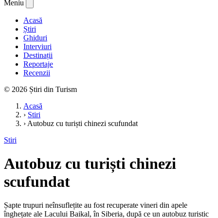
Meniu
Acasă
Știri
Ghiduri
Interviuri
Destinații
Reportaje
Recenzii
© 2026 Știri din Turism
Acasă
›
Stiri
›
Autobuz cu turiști chinezi scufundat
Stiri
Autobuz cu turiști chinezi
scufundat
Șapte trupuri neînsuflețite au fost recuperate vineri din apele
înghețate ale Lacului Baikal, în Siberia, după ce un autobuz turistic