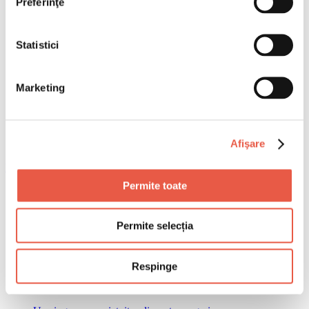
Preferinţe
Statistici
Marketing
Afişare
Email
Copiază link
Permite toate
Tragedie pe Lacul Baikal: Șapte turiști chinezi au murit
Permite selecția
după ce autobuzul lor s-a scufundat sub gheață. Un
singur pasager a supraviețuit. Autoritățile ruse au
deschis un dosar penal.
Respinge
Cuprins