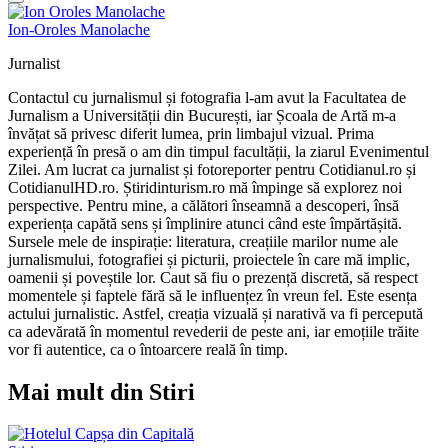
Ion-Oroles Manolache
Jurnalist
Contactul cu jurnalismul și fotografia l-am avut la Facultatea de
Jurnalism a Universității din București, iar Școala de Artă m-a
învățat să privesc diferit lumea, prin limbajul vizual. Prima
experiență în presă o am din timpul facultății, la ziarul Evenimentul
Zilei. Am lucrat ca jurnalist și fotoreporter pentru Cotidianul.ro și
CotidianulHD.ro. Știridinturism.ro mă împinge să explorez noi
perspective. Pentru mine, a călători înseamnă a descoperi, însă
experiența capătă sens și împlinire atunci când este împărtășită.
Sursele mele de inspirație: literatura, creațiile marilor nume ale
jurnalismului, fotografiei și picturii, proiectele în care mă implic,
oamenii și poveștile lor. Caut să fiu o prezență discretă, să respect
momentele și faptele fără să le influențez în vreun fel. Este esența
actului jurnalistic. Astfel, creația vizuală și narativă va fi percepută
ca adevărată în momentul revederii de peste ani, iar emoțiile trăite
vor fi autentice, ca o întoarcere reală în timp.
Mai mult din Stiri