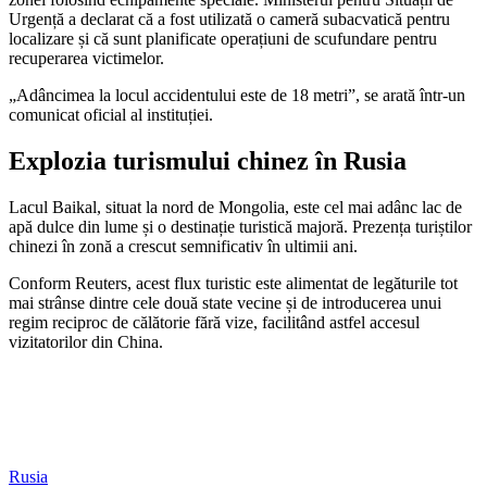
Urgență a declarat că a fost utilizată o cameră subacvatică pentru
localizare și că sunt planificate operațiuni de scufundare pentru
recuperarea victimelor.
„Adâncimea la locul accidentului este de 18 metri”, se arată într-un
comunicat oficial al instituției.
Explozia turismului chinez în Rusia
Lacul Baikal, situat la nord de Mongolia, este cel mai adânc lac de
apă dulce din lume și o destinație turistică majoră. Prezența turiștilor
chinezi în zonă a crescut semnificativ în ultimii ani.
Conform Reuters, acest flux turistic este alimentat de legăturile tot
mai strânse dintre cele două state vecine și de introducerea unui
regim reciproc de călătorie fără vize, facilitând astfel accesul
vizitatorilor din China.
Rusia