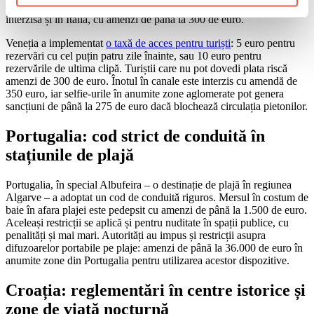
de baie în afara plajei. Conducerea în sandale sau picioare goale este
interzisă și în Italia, cu amenzi de până la 300 de euro.
Veneția a implementat
o taxă de acces pentru turiști
: 5 euro pentru
rezervări cu cel puțin patru zile înainte, sau 10 euro pentru
rezervările de ultima clipă. Turiștii care nu pot dovedi plata riscă
amenzi de 300 de euro. Înotul în canale este interzis cu amendă de
350 euro, iar selfie-urile în anumite zone aglomerate pot genera
sancțiuni de până la 275 de euro dacă blochează circulația pietonilor.
Portugalia: cod strict de conduită în
stațiunile de plajă
Portugalia, în special Albufeira – o destinație de plajă în regiunea
Algarve – a adoptat un cod de conduită riguros. Mersul în costum de
baie în afara plajei este pedepsit cu amenzi de până la 1.500 de euro.
Aceleași restricții se aplică și pentru nuditate în spații publice, cu
penalități și mai mari. Autorități au impus și restricții asupra
difuzoarelor portabile pe plaje: amenzi de până la 36.000 de euro în
anumite zone din Portugalia pentru utilizarea acestor dispozitive.
Croația: reglementări în centre istorice și
zone de viață nocturnă