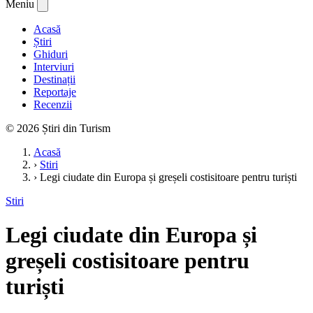
Meniu
Acasă
Știri
Ghiduri
Interviuri
Destinații
Reportaje
Recenzii
© 2026 Știri din Turism
Acasă
›
Stiri
›
Legi ciudate din Europa și greșeli costisitoare pentru turiști
Stiri
Legi ciudate din Europa și
greșeli costisitoare pentru
turiști