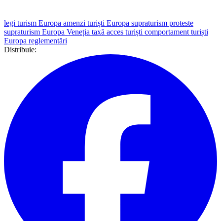
legi turism Europa
amenzi turiști Europa
supraturism
proteste
supraturism Europa
Veneția taxă acces turiști
comportament turiști
Europa reglementări
Distribuie: