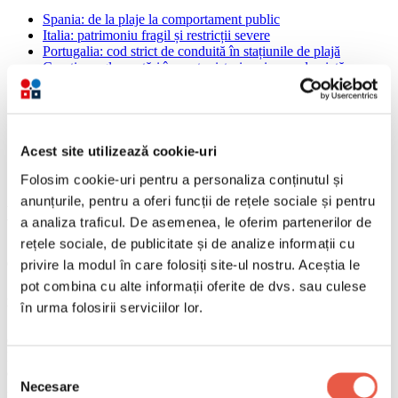
Spania: de la plaje la comportament public
Italia: patrimoniu fragil și restricții severe
Portugalia: cod strict de conduită în stațiunile de plajă
Croația: reglementări în centre istorice și zone de viață
nocturnă
Franța: alcool, fumat și comportament pe plaje
Grecia: protejarea strictă a patrimoniului și ecosistemelor
Măsuri specifice în alte țări europene
De ce aceste reglementări?
Acest site utilizează cookie-uri
Folosim cookie-uri pentru a personaliza conținutul și
Spania: de la plaje la comportament
anunțurile, pentru a oferi funcții de rețele sociale și pentru
public
a analiza traficul. De asemenea, le oferim partenerilor de
rețele sociale, de publicitate și de analize informații cu
Spania este lider în materia reglementărilor stricte pentru turiști. Zeci
de localități de coastă, inclusiv Mallorca, Ibiza, Canare și Costa del
privire la modul în care folosiți site-ul nostru. Aceștia le
Sol, au interzis fumatul pe plaje, cu amenzi până la 2.000 de euro.
pot combina cu alte informații oferite de dvs. sau culese
Autorități locale penalizează și urinatul în public: în Marbella și
în urma folosirii serviciilor lor.
Vigo, sancțiunile ajung la 750 de euro.
Consumul excesiv de alcool în spații publice este pedepsit sever. În
Mallorca, Ibiza și Canare, ieșirea din baruri și cluburi în stare de
Selecția
ebrietate evidentă, cu comportament neadecvat, atrage amenzi de
Necesare
3.000 de euro. Aceste restricții se aplică și în Magaluf, o localitate
consimțământului