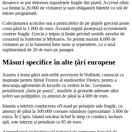
deoarece se pot deteriora suprafețele fragile din piatră. Accesul zilnic
s-a limitat la 20.000 de vizitatori și sunt obligatorii biletele cu oră de
intrare programată.
Colecționarea scoicilor sau a pietricelelor de pe plajele grecești poate
costa până la 1.000 de euro. Această regulă protejează ecosistemele
costiere fragile. Grecia a impus și limite privind sosirile navelor de
croazieră la Santorini și Mykonos. Se permit maxim 8.000 de
vizitatori pe zi la Santorini între iunie și septembrie, cu o taxă
suplimentară de 20 de euro pe pasager.
Măsuri specifice în alte țări europene
Austria a testat gărzi anti-selfie provizorii în Hallstatt, cunoscut ca
inspirație pentru filmul Frozen al studiourilor Disney, pentru a
descuraja aglomerări în locurile cu vedere la lac. Germania
penalizează „furia pe șosea", insultele și gesturile adresate altor
șoferi sau polițiștilor, cu amenzi de până la 4.000 de euro.
Islanda a interzis conducerea off-road pe peisajele sale fragile, cu
amenzi de până la 500.000 coroane islandeze (aproximativ 3.600 de
euro). În Cipru, băutul oricărui lichid în timp ce conduci, inclusiv
apă, este interzis și penalizat cu 85 de euro.
Amsterdamul restricționează turismul de petrecere: fumatul de