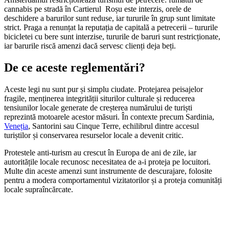
cannabis pe stradă în Cartierul Roșu este interzis, orele de
deschidere a barurilor sunt reduse, iar tururile în grup sunt limitate
strict. Praga a renunțat la reputația de capitală a petrecerii – tururile
bicicletei cu bere sunt interzise, tururile de baruri sunt restricționate,
iar barurile riscă amenzi dacă servesc clienți deja beți.
De ce aceste reglementări?
Aceste legi nu sunt pur și simplu ciudate. Protejarea peisajelor
fragile, menținerea integrității siturilor culturale și reducerea
tensiunilor locale generate de creșterea numărului de turiști
reprezintă motoarele acestor măsuri. În contexte precum Sardinia,
Veneția
, Santorini sau Cinque Terre, echilibrul dintre accesul
turiștilor și conservarea resurselor locale a devenit critic.
Protestele anti-turism au crescut în Europa de ani de zile, iar
autoritățile locale recunosc necesitatea de a-i proteja pe locuitori.
Multe din aceste amenzi sunt instrumente de descurajare, folosite
pentru a modera comportamentul vizitatorilor și a proteja comunități
locale supraîncărcate.