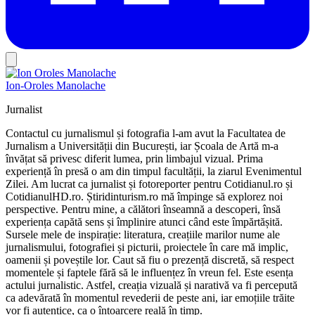
Ion-Oroles Manolache
Jurnalist
Contactul cu jurnalismul și fotografia l-am avut la Facultatea de
Jurnalism a Universității din București, iar Școala de Artă m-a
învățat să privesc diferit lumea, prin limbajul vizual. Prima
experiență în presă o am din timpul facultății, la ziarul Evenimentul
Zilei. Am lucrat ca jurnalist și fotoreporter pentru Cotidianul.ro și
CotidianulHD.ro. Știridinturism.ro mă împinge să explorez noi
perspective. Pentru mine, a călători înseamnă a descoperi, însă
experiența capătă sens și împlinire atunci când este împărtășită.
Sursele mele de inspirație: literatura, creațiile marilor nume ale
jurnalismului, fotografiei și picturii, proiectele în care mă implic,
oamenii și poveștile lor. Caut să fiu o prezență discretă, să respect
momentele și faptele fără să le influențez în vreun fel. Este esența
actului jurnalistic. Astfel, creația vizuală și narativă va fi percepută
ca adevărată în momentul revederii de peste ani, iar emoțiile trăite
vor fi autentice, ca o întoarcere reală în timp.