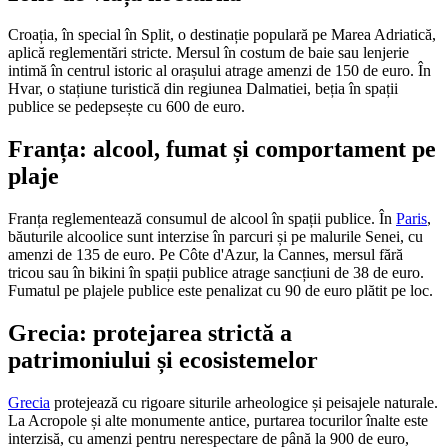
Croația, în special în Split, o destinație populară pe Marea Adriatică,
aplică reglementări stricte. Mersul în costum de baie sau lenjerie
intimă în centrul istoric al orașului atrage amenzi de 150 de euro. În
Hvar, o stațiune turistică din regiunea Dalmatiei, beția în spații
publice se pedepsește cu 600 de euro.
Franța: alcool, fumat și comportament pe
plaje
Franța reglementează consumul de alcool în spații publice. În
Paris
,
băuturile alcoolice sunt interzise în parcuri și pe malurile Senei, cu
amenzi de 135 de euro. Pe Côte d'Azur, la Cannes, mersul fără
tricou sau în bikini în spații publice atrage sancțiuni de 38 de euro.
Fumatul pe plajele publice este penalizat cu 90 de euro plătit pe loc.
Grecia: protejarea strictă a
patrimoniului și ecosistemelor
Grecia
protejează cu rigoare siturile arheologice și peisajele naturale.
La Acropole și alte monumente antice, purtarea tocurilor înalte este
interzisă, cu amenzi pentru nerespectare de până la 900 de euro,