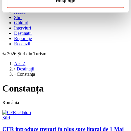
Respinge
Meniu
Acasă
Știri
Ghiduri
Interviuri
Destinații
Reportaje
Recenzii
© 2026 Știri din Turism
Acasă
›
Destinații
›
Constanța
Constanța
România
Stiri
CFR introduce trenuri în plus spre litoral de 1 Mai