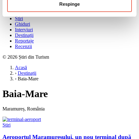
Meniu
Respinge
Acasă
Știri
Ghiduri
Interviuri
Destinații
Reportaje
Recenzii
© 2026 Știri din Turism
Acasă
›
Destinații
›
Baia-Mare
Baia-Mare
Maramureș, România
Stiri
Aeroportul Maramureșului, un nou terminal după