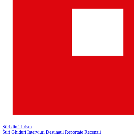
Știri din Turism
Știri
Ghiduri
Interviuri
Destinații
Reportaje
Recenzii