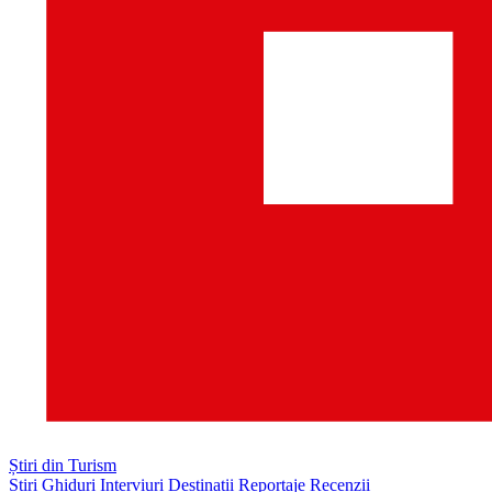
Știri din Turism
Știri
Ghiduri
Interviuri
Destinații
Reportaje
Recenzii