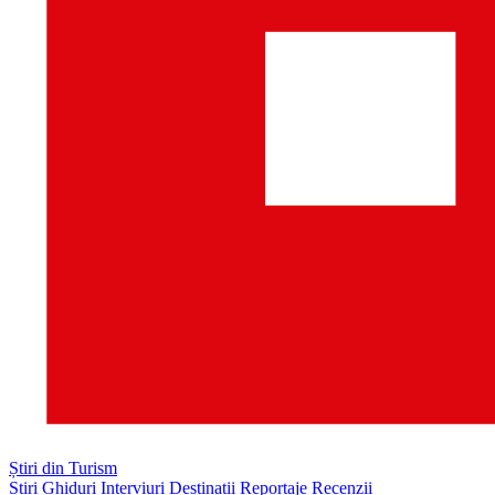
Știri din Turism
Știri
Ghiduri
Interviuri
Destinații
Reportaje
Recenzii