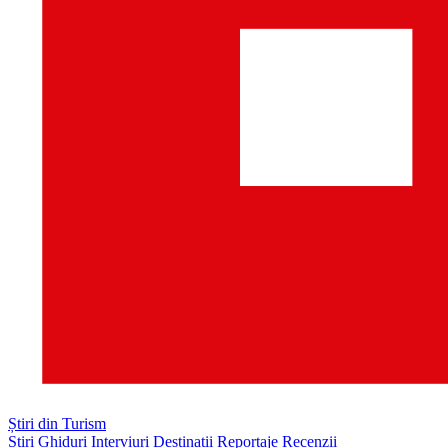
Știri din Turism
Știri
Ghiduri
Interviuri
Destinații
Reportaje
Recenzii