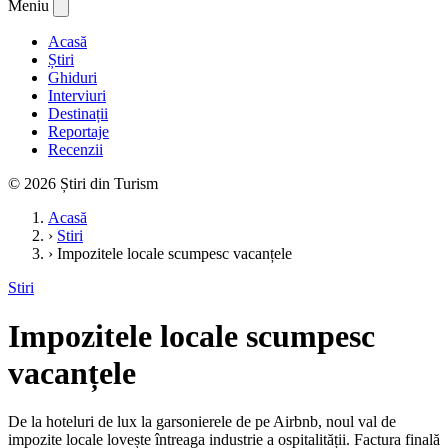
Meniu
Acasă
Știri
Ghiduri
Interviuri
Destinații
Reportaje
Recenzii
© 2026 Știri din Turism
Acasă
›
Stiri
›
Impozitele locale scumpesc vacanțele
Stiri
Impozitele locale scumpesc
vacanțele
De la hoteluri de lux la garsonierele de pe Airbnb, noul val de
impozite locale lovește întreaga industrie a ospitalității. Factura finală