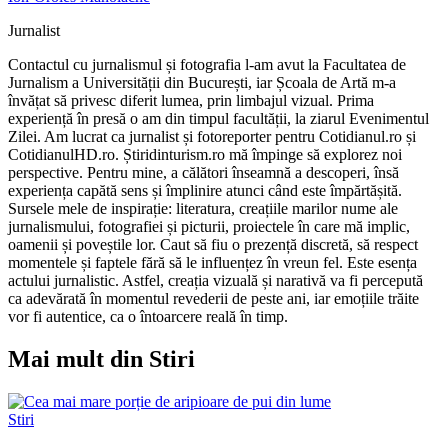
Jurnalist
Contactul cu jurnalismul și fotografia l-am avut la Facultatea de
Jurnalism a Universității din București, iar Școala de Artă m-a
învățat să privesc diferit lumea, prin limbajul vizual. Prima
experiență în presă o am din timpul facultății, la ziarul Evenimentul
Zilei. Am lucrat ca jurnalist și fotoreporter pentru Cotidianul.ro și
CotidianulHD.ro. Știridinturism.ro mă împinge să explorez noi
perspective. Pentru mine, a călători înseamnă a descoperi, însă
experiența capătă sens și împlinire atunci când este împărtășită.
Sursele mele de inspirație: literatura, creațiile marilor nume ale
jurnalismului, fotografiei și picturii, proiectele în care mă implic,
oamenii și poveștile lor. Caut să fiu o prezență discretă, să respect
momentele și faptele fără să le influențez în vreun fel. Este esența
actului jurnalistic. Astfel, creația vizuală și narativă va fi percepută
ca adevărată în momentul revederii de peste ani, iar emoțiile trăite
vor fi autentice, ca o întoarcere reală în timp.
Mai mult din Stiri
Stiri