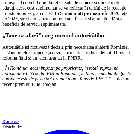
Transpus la nivelul unui hotel cu sute de camere și mii de metri
pătrați, acest cost suplimentar se va reflecta în tariful de la recepție.
Turiștii ar putea plăti cu
10-15% mai mult pe noapte
în 2026 față
de 2025, strict din cauza componentei fiscale și a inflației, fără a
beneficia de servicii suplimentare.
„Taxe ca afară”: argumentul autorităților
Autoritățile își motivează decizia prin necesitatea alinierii României
la standardele europene și nevoia acută de a reduce deficitul bugetar,
reforma fiind și un jalon asumat în PNRR.
„În România, acest impozit pe proprietate, în total, reprezintă
aproximativ 0,55% din PIB-ul României, în timp ce media din ţările
europene este de peste trei ori mai mare, fiind de 1,85%.”,
a declarat
recent premierul Ilie Bolojan.
Romania
Distribuie: