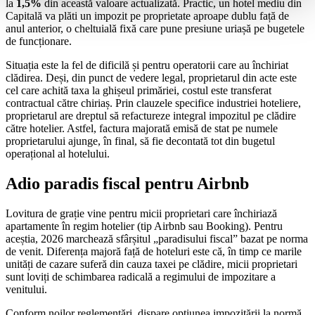
la
1,5%
din această valoare actualizată. Practic, un hotel mediu din
Capitală va plăti un impozit pe proprietate aproape dublu față de
anul anterior, o cheltuială fixă care pune presiune uriașă pe bugetele
de funcționare.
Situația este la fel de dificilă și pentru operatorii care au închiriat
clădirea. Deși, din punct de vedere legal, proprietarul din acte este
cel care achită taxa la ghișeul primăriei, costul este transferat
contractual către chiriaș. Prin clauzele specifice industriei hoteliere,
proprietarul are dreptul să refactureze integral impozitul pe clădire
către hotelier. Astfel, factura majorată emisă de stat pe numele
proprietarului ajunge, în final, să fie decontată tot din bugetul
operațional al hotelului.
Adio paradis fiscal pentru Airbnb
Lovitura de grație vine pentru micii proprietari care închiriază
apartamente în regim hotelier (tip Airbnb sau Booking). Pentru
aceștia, 2026 marchează sfârșitul „paradisului fiscal” bazat pe norma
de venit. Diferența majoră față de hoteluri este că, în timp ce marile
unități de cazare suferă din cauza taxei pe clădire, micii proprietari
sunt loviți de schimbarea radicală a regimului de impozitare a
venitului.
Conform noilor reglementări, dispare opțiunea impozitării la normă