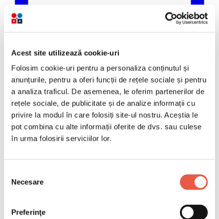
Acest site utilizează cookie-uri
Folosim cookie-uri pentru a personaliza conținutul și
anunțurile, pentru a oferi funcții de rețele sociale și pentru
a analiza traficul. De asemenea, le oferim partenerilor de
Email
rețele sociale, de publicitate și de analize informații cu
Copiază link
privire la modul în care folosiți site-ul nostru. Aceștia le
pot combina cu alte informații oferite de dvs. sau culese
Vacanțele în Romania se scumpesc
în urma folosirii serviciilor lor.
Cuprins
Selecția
Hotelierii proprietari și chiriași, între ciocan și nicovală
Necesare
consimțământului
Adio paradis fiscal pentru Airbnb
Cât va plăti turistul în plus?
„Taxe ca afară”: argumentul autorităților
Preferinţe