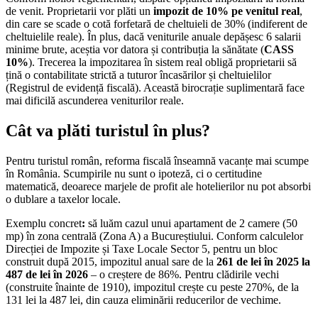
de venit. Proprietarii vor plăti un
impozit de 10% pe venitul real
,
din care se scade o cotă forfetară de cheltuieli de 30% (indiferent de
cheltuielile reale). În plus, dacă veniturile anuale depășesc 6 salarii
minime brute, aceștia vor datora și contribuția la sănătate (
CASS
10%
). Trecerea la impozitarea în sistem real obligă proprietarii să
țină o contabilitate strictă a tuturor încasărilor și cheltuielilor
(Registrul de evidență fiscală). Această birocrație suplimentară face
mai dificilă ascunderea veniturilor reale.
Cât va plăti turistul în plus?
Pentru turistul român, reforma fiscală înseamnă vacanțe mai scumpe
în România. Scumpirile nu sunt o ipoteză, ci o certitudine
matematică, deoarece marjele de profit ale hotelierilor nu pot absorbi
o dublare a taxelor locale.
Exemplu concret
:
să luăm cazul unui apartament de 2 camere (50
mp) în zona centrală (Zona A) a Bucureștiului. Conform calculelor
Direcției de Impozite și Taxe Locale Sector 5, pentru un bloc
construit după 2015, impozitul anual sare de la
261 de lei în 2025 la
487 de lei în 2026
– o creștere de 86%. Pentru clădirile vechi
(construite înainte de 1910), impozitul crește cu peste 270%, de la
131 lei la 487 lei, din cauza eliminării reducerilor de vechime.