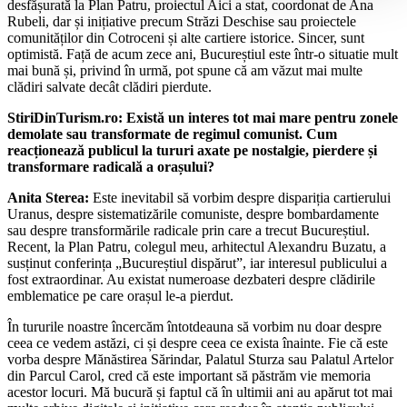
desfășurată la Plan Patru, proiectul Aici a stat, coordonat de Ana
Rubeli, dar și inițiative precum Străzi Deschise sau proiectele
comunităților din Cotroceni și alte cartiere istorice. Sincer, sunt
optimistă. Față de acum zece ani, Bucureștiul este într-o situatie mult
mai bună și, privind în urmă, pot spune că am văzut mai multe
clădiri salvate decât clădiri pierdute.
StiriDinTurism.ro: Există un interes tot mai mare pentru zonele
demolate sau transformate de regimul comunist. Cum
reacționează publicul la tururi axate pe nostalgie, pierdere și
transformare radicală a orașului?
Anita Sterea:
Este inevitabil să vorbim despre dispariția cartierului
Uranus, despre sistematizările comuniste, despre bombardamente
sau despre transformările radicale prin care a trecut Bucureștiul.
Recent, la Plan Patru, colegul meu, arhitectul Alexandru Buzatu, a
susținut conferința „Bucureștiul dispărut”, iar interesul publicului a
fost extraordinar. Au existat numeroase dezbateri despre clădirile
emblematice pe care orașul le-a pierdut.
În tururile noastre încercăm întotdeauna să vorbim nu doar despre
ceea ce vedem astăzi, ci și despre ceea ce exista înainte. Fie că este
vorba despre Mănăstirea Sărindar, Palatul Sturza sau Palatul Artelor
din Parcul Carol, cred că este important să păstrăm vie memoria
acestor locuri. Mă bucură și faptul că în ultimii ani au apărut tot mai