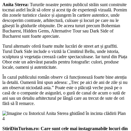
Anita Sterea:
Tururile noastre pentru publicul străin sunt construite
tocmai astfel încât să ofere și acest tip de experiență vizuală. Pornim
din zonele turistice clasice și ajungem în cartiere autentice, unde
descoperim contraste, arhitectură, culoare și locuri pe care nu le
găsești în ghidurile obișnuite. De aceea tururi precum Bohemian
Bucharest, Hidden Gems, Alternative Tour sau Dark Side of
Bucharest sunt foarte apreciate.
Turul alternativ oferă foarte multe lucrări de street art și graffiti.
Turul Dark Side include o vizită la Cimitirul Bellu, unde istoria,
sculptura și vegetația creează cadre spectaculoase. Iar turul din Piața
Obor este un adevărat paradis pentru fotografie: culori, produse
locale, oameni și autenticitate.
În cazul publicului român observ că funcționează foarte bine atenția
la detalii. Oamenii îmi spun adesea: „Trec pe aici de ani de zile și nu
am observat niciodată asta.” Poate este o plăcuță veche pusă pe o
casă de o companie de asigurări, o gură de canal de acum o sută de
ani sau un detaliu arhitectural pe lângă care au trecut de sute de ori
fără să îl remarce.
StiriDinTurism.ro: Care sunt cele mai instagramabile locuri din