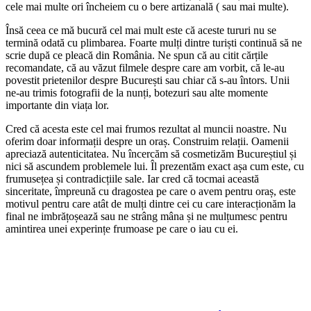
cele mai multe ori încheiem cu o bere artizanală ( sau mai multe).
Însă ceea ce mă bucură cel mai mult este că aceste tururi nu se
termină odată cu plimbarea. Foarte mulți dintre turiști continuă să ne
scrie după ce pleacă din România. Ne spun că au citit cărțile
recomandate, că au văzut filmele despre care am vorbit, că le-au
povestit prietenilor despre București sau chiar că s-au întors. Unii
ne-au trimis fotografii de la nunți, botezuri sau alte momente
importante din viața lor.
Cred că acesta este cel mai frumos rezultat al muncii noastre. Nu
oferim doar informații despre un oraș. Construim relații. Oamenii
apreciază autenticitatea. Nu încercăm să cosmetizăm Bucureștiul și
nici să ascundem problemele lui. Îl prezentăm exact așa cum este, cu
frumusețea și contradicțiile sale. Iar cred că tocmai această
sinceritate, împreună cu dragostea pe care o avem pentru oraș, este
motivul pentru care atât de mulți dintre cei cu care interacționăm la
final ne imbrățoșează sau ne strâng mâna și ne mulțumesc pentru
amintirea unei experințe frumoase pe care o iau cu ei.