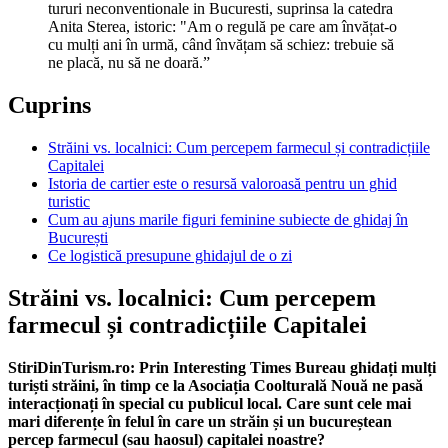
Anita Sterea, istoric: "Am o regulă pe care am învățat-o
cu mulți ani în urmă, când învățam să schiez: trebuie să
ne placă, nu să ne doară.”
Cuprins
Străini vs. localnici: Cum percepem farmecul și contradicțiile
Capitalei
Istoria de cartier este o resursă valoroasă pentru un ghid
turistic
Cum au ajuns marile figuri feminine subiecte de ghidaj în
București
Ce logistică presupune ghidajul de o zi
Străini vs. localnici: Cum percepem
farmecul și contradicțiile Capitalei
StiriDinTurism.ro: Prin Interesting Times Bureau ghidați mulți
turiști străini, în timp ce la Asociația Coolturală Nouă ne pasă
interacționați în special cu publicul local. Care sunt cele mai
mari diferențe în felul în care un străin și un bucureștean
percep farmecul (sau haosul) capitalei noastre?