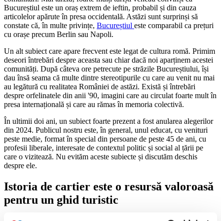
Bucureștiul este un oraș extrem de ieftin, probabil și din cauza
articolelor apărute în presa occidentală. Astăzi sunt surprinși să
constate că, în multe privințe,
Bucureștiul
este comparabil ca prețuri
cu orașe precum Berlin sau Napoli.
Un alt subiect care apare frecvent este legat de cultura romă. Primim
deseori întrebări despre aceasta sau chiar dacă noi aparținem acestei
comunități. După câteva ore petrecute pe străzile Bucureștiului, își
dau însă seama că multe dintre stereotipurile cu care au venit nu mai
au legătură cu realitatea României de astăzi. Există și întrebări
despre orfelinatele din anii '90, imagini care au circulat foarte mult în
presa internațională și care au rămas în memoria colectivă.
În ultimii doi ani, un subiect foarte prezent a fost anularea alegerilor
din 2024. Publicul nostru este, în general, unul educat, cu venituri
peste medie, format în special din persoane de peste 45 de ani, cu
profesii liberale, interesate de contextul politic și social al țării pe
care o vizitează. Nu evităm aceste subiecte și discutăm deschis
despre ele.
Istoria de cartier este o resursă valoroasă
pentru un ghid turistic
StiriDinTurism.ro: Propuneți tururi și în zone mai puțin