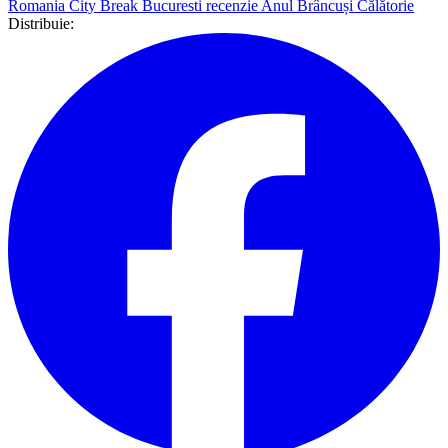
Romania
City Break
Bucuresti
recenzie
Anul Brâncuși
Călătorie
Distribuie: