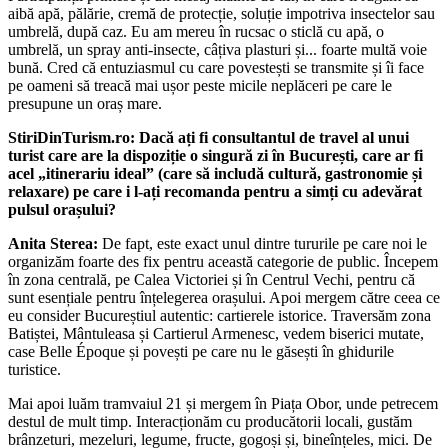
aibă apă, pălărie, cremă de protecție, soluție impotriva insectelor sau
umbrelă, după caz. Eu am mereu în rucsac o sticlă cu apă, o
umbrelă, un spray anti-insecte, câțiva plasturi și... foarte multă voie
bună. Cred că entuziasmul cu care povestești se transmite și îi face
pe oameni să treacă mai ușor peste micile neplăceri pe care le
presupune un oraș mare.
StiriDinTurism.ro: Dacă ați fi consultantul de travel al unui
turist care are la dispoziție o singură zi în București, care ar fi
acel „itinerariu ideal” (care să includă cultură, gastronomie și
relaxare) pe care i l-ați recomanda pentru a simți cu adevărat
pulsul orașului?
Anita Sterea:
De fapt, este exact unul dintre tururile pe care noi le
organizăm foarte des fix pentru această categorie de public. Începem
în zona centrală, pe Calea Victoriei și în Centrul Vechi, pentru că
sunt esențiale pentru înțelegerea orașului. Apoi mergem către ceea ce
eu consider Bucureștiul autentic: cartierele istorice. Traversăm zona
Batiștei, Mântuleasa și Cartierul Armenesc, vedem biserici mutate,
case Belle Époque și povești pe care nu le găsești în ghidurile
turistice.
Mai apoi luăm tramvaiul 21 și mergem în Piața Obor, unde petrecem
destul de mult timp. Interacționăm cu producătorii locali, gustăm
brânzeturi, mezeluri, legume, fructe, gogoși și, bineînțeles, mici. De