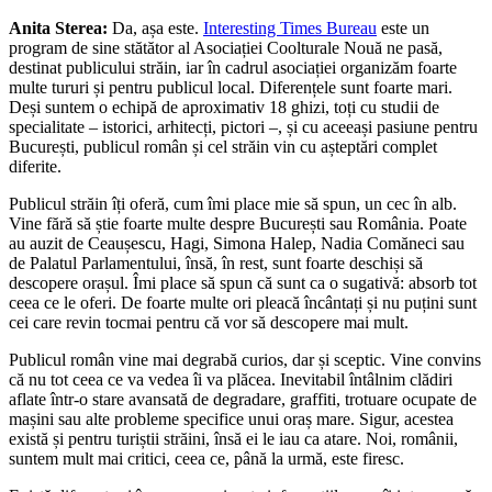
Anita Sterea:
Da, așa este.
Interesting Times Bureau
este un
program de sine stătător al Asociației Coolturale Nouă ne pasă,
destinat publicului străin, iar în cadrul asociației organizăm foarte
multe tururi și pentru publicul local. Diferențele sunt foarte mari.
Deși suntem o echipă de aproximativ 18 ghizi, toți cu studii de
specialitate – istorici, arhitecți, pictori –, și cu aceeași pasiune pentru
București, publicul român și cel străin vin cu așteptări complet
diferite.
Publicul străin îți oferă, cum îmi place mie să spun, un cec în alb.
Vine fără să știe foarte multe despre București sau România. Poate
au auzit de Ceaușescu, Hagi, Simona Halep, Nadia Comăneci sau
de Palatul Parlamentului, însă, în rest, sunt foarte deschiși să
descopere orașul. Îmi place să spun că sunt ca o sugativă: absorb tot
ceea ce le oferi. De foarte multe ori pleacă încântați și nu puțini sunt
cei care revin tocmai pentru că vor să descopere mai mult.
Publicul român vine mai degrabă curios, dar și sceptic. Vine convins
că nu tot ceea ce va vedea îi va plăcea. Inevitabil întâlnim clădiri
aflate într-o stare avansată de degradare, graffiti, trotuare ocupate de
mașini sau alte probleme specifice unui oraș mare. Sigur, acestea
există și pentru turiștii străini, însă ei le iau ca atare. Noi, românii,
suntem mult mai critici, ceea ce, până la urmă, este firesc.