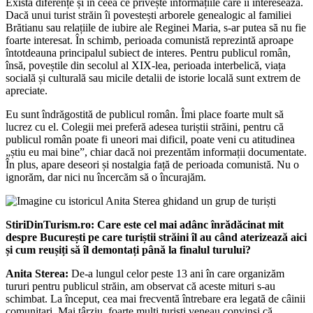
Există diferențe și în ceea ce privește informațiile care îi interesează.
Dacă unui turist străin îi povestești arborele genealogic al familiei
Brătianu sau relațiile de iubire ale Reginei Maria, s-ar putea să nu fie
foarte interesat. În schimb, perioada comunistă reprezintă aproape
întotdeauna principalul subiect de interes. Pentru publicul român,
însă, poveștile din secolul al XIX-lea, perioada interbelică, viața
socială și culturală sau micile detalii de istorie locală sunt extrem de
apreciate.
Eu sunt îndrăgostită de publicul român. Îmi place foarte mult să
lucrez cu el. Colegii mei preferă adesea turiștii străini, pentru că
publicul român poate fi uneori mai dificil, poate veni cu atitudinea
„știu eu mai bine”, chiar dacă noi prezentăm informații documentate.
În plus, apare deseori și nostalgia față de perioada comunistă. Nu o
ignorăm, dar nici nu încercăm să o încurajăm.
StiriDinTurism.ro: Care este cel mai adânc înrădăcinat mit
despre București pe care turiștii străini îl au când aterizează aici
și cum reușiți să îl demontați până la finalul turului?
Anita Sterea:
De-a lungul celor peste 13 ani în care organizăm
tururi pentru publicul străin, am observat că aceste mituri s-au
schimbat. La început, cea mai frecventă întrebare era legată de câinii
comunitari. Mai târziu, foarte mulți turiști veneau convinși că