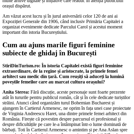
multe arhive digitale și inițiative care readuc în atenția publicului
orașul dispărut.
Am văzut acest lucru și în jurul aniversării celor 120 de ani ai
Expoziției Generale din 1906, când inclusiv Primăria Capitalei a
organizat evenimente dedicate Parcului Carol și acestui moment
important din istoria Bucureștiului.
Cum au ajuns marile figuri feminine
subiecte de ghidaj în București
StiriDinTurism.ro: În istoria Capitalei există figuri feminine
extraordinare, de la regine și aristocrate, la primele femei
arhitect sau medic din țară. Cum reușiți să aduceți la lumină
poveștile femeilor care au marcat cultura orașului?
Anita Sterea:
Fără discuție, aceste personaje sunt foarte prezente
atât în tururile pentru publicul român, cât și în cele dedicate turiștilor
străini. Atunci când organizăm turul Bohemian Bucharest și
ajungem în Cartierul Armenesc, ne oprim în fața unei case proiectate
de Virginia Andreescu Haret, una dintre primele femei arhitect din
România. Firește că povestim despre parcursul ei profesional și
despre dificultățile pe care le-a întâmpinat într-o lume dominată de
bărbați. Toti în Cartierul Armenesc o amintim și pe Ana Aslan spre