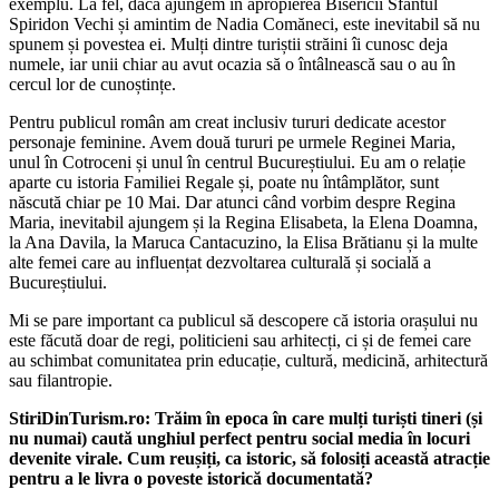
exemplu. La fel, dacă ajungem în apropierea Bisericii Sfântul
Spiridon Vechi și amintim de Nadia Comăneci, este inevitabil să nu
spunem și povestea ei. Mulți dintre turiștii străini îi cunosc deja
numele, iar unii chiar au avut ocazia să o întâlnească sau o au în
cercul lor de cunoștințe.
Pentru publicul român am creat inclusiv tururi dedicate acestor
personaje feminine. Avem două tururi pe urmele Reginei Maria,
unul în Cotroceni și unul în centrul Bucureștiului. Eu am o relație
aparte cu istoria Familiei Regale și, poate nu întâmplător, sunt
născută chiar pe 10 Mai. Dar atunci când vorbim despre Regina
Maria, inevitabil ajungem și la Regina Elisabeta, la Elena Doamna,
la Ana Davila, la Maruca Cantacuzino, la Elisa Brătianu și la multe
alte femei care au influențat dezvoltarea culturală și socială a
Bucureștiului.
Mi se pare important ca publicul să descopere că istoria orașului nu
este făcută doar de regi, politicieni sau arhitecți, ci și de femei care
au schimbat comunitatea prin educație, cultură, medicină, arhitectură
sau filantropie.
StiriDinTurism.ro: Trăim în epoca în care mulți turiști tineri (și
nu numai) caută unghiul perfect pentru social media în locuri
devenite virale. Cum reușiți, ca istoric, să folosiți această atracție
pentru a le livra o poveste istorică documentată?