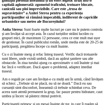
ghidajul pietonal înseamnă și un efort logistic uriaș într-o
capitală aglomerată: zgomotul traficului, trotuare blocate,
caniculă sau ploi imprevizibile. Care este „trusa de
supraviețuire” a Anitei Sterea pentru ca experiența
participanților să rămână impecabilă, indiferent de capriciile
urbanistice sau meteo ale Bucureștiului?
Anita Sterea:
Sunt foarte multe lucruri pe care nu le putem controla
și am învățat să accept asta. În cazul turiștilor străini lucrăm cu
grupuri mici, de maximum 12 persoane, ceea ce este mult mai ușor
de gestionat. În cazul publicului român, unde media este de 20-25 de
participanți, pregătirea începe cu mult înainte.
Cu o zi înainte merg și refac întreg traseul. Verific dacă trotuarele
sunt libere, unde există umbră, dacă au apărut șantiere sau alte
obstacole. În ziua turului ajung cu aproximativ o oră înainte și mai
fac încă o verificare. Dacă apare o problemă, adaptez imediat
traseul.
Am o regulă pe care am învățat-o cu mulți ani în urmă, când învățam
să schiez: „Trebuie să ne placă, nu să ne doară.” Dacă eu sau
cursanții simt disconfort, înseamnă că trebuie schimbat ceva. De
aceea sunt atentă permanent la grup, fac pauze pentru hidratare, caut
umbra și încerc să păstrez ritmul potrivit.
Participanții primesc și un mesaj înainte de tur, in care îi rugăm să