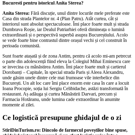
Bucuresti pentru istoricul Anita Sterea?
Anita Sterea:
Fără discuție, unul dintre locurile mele preferate este
Casa din strada Plantelor nr. 4 (Plan Patru). Atât curtea, cât și
interiorul sunt absolut spectaculoase. Îmi place foarte mult și strada
Dumbrava Roșie, iar Dealul Patriarhiei oferă dimineața o lumină
extraordinară și o perspectivă superbă asupra Bucureștiului. Acolo
se vede foarte bine contrastul dintre orașul vechi și cel construit în
perioada comunistă.
Sunt foarte atașată și de zona Antim, pentru că acolo mi-am petrecut
o parte din adolescență fiind eleva la Colegiul Mihai Eminescu care
se invecina cu mânăstirea Antim. Îmi place foarte mult și cartierul
Dorobanți – Capitale, în special strada Paris și Aleea Alexandru,
unde găsim unele dintre cele mai frumoase vile interbelice din
București. Un alt loc care îmi place enorm este casa în care a locuit
Ioana Procopie, soția lui Sergiu Celibidache, astăzi transformată în
restaurant. Aș adăuga și curtea Mănăstirii Darvari, precum și
Farmacia Hotăranu, unde lumina cade extraordinar în anumite
momente al zilei.
Ce logistică presupune ghidajul de o zi
StiriDinTurism.ro: Dincolo de farmecul poveștilor bine spuse,