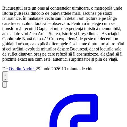
Bucureștiul este un oraș al contrastelor uimitoare, o metropolă unde
istoria pulsează dincolo de bulevardele mari, ascunsă pe străzi
lăturalnice, în mahalale vechi sau în detalii arhitecturale pe lângă
care trecem zilnic fără să le observăm. Pentru a înțelege cum se
transformă trecutul Capitalei într-o experiență turistică memorabilă,
am stat de vorbă cu Anita Sterea, istoric și Președinte al Asociației
Coolturale Nouă ne pasă! Cu o experiență de peste un deceniu în
ghidajul urban, ea explică diferențele fascinante dintre turiștii români
și cei străini, evoluția miturilor despre București, dar și locurile sale
de suflet dintr-un oraș pe care refuză să îl cosmetizeze, alegând să îl
prezinte exact așa cum este: autentic, surprinzător și plin de viață.
De
Ovidiu Andrei
29 iunie 2026
13 minute de citit