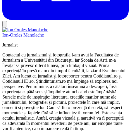
Ion-Oroles Manolache
Jurnalist
Contactul cu jurnalismul și fotografia l-am avut la Facultatea de
Jurnalism a Universității din București, iar Școala de Artă m-a
învățat să privesc diferit lumea, prin limbajul vizual. Prima
experiență în presă o am din timpul facultății, la ziarul Evenimentul
Zilei. Am lucrat ca jurnalist și fotoreporter pentru Cotidianul.ro și
CotidianulHD.ro. Știridinturism.ro mă împinge să explorez noi
perspective. Pentru mine, a călători înseamnă a descoperi, însă
experiența capătă sens și împlinire atunci când este împărtășită.
Sursele mele de inspirație: literatura, creațiile marilor nume ale
jurnalismului, fotografiei și picturii, proiectele în care mă implic,
oamenii și poveștile lor. Caut să fiu o prezență discretă, să respect
momentele și faptele fără să le influențez în vreun fel. Este esența
actului jurnalistic. Astfel, creația vizuală și narativă va fi percepută
ca adevărată în momentul revederii de peste ani, iar emoțiile trăite
vor fi autentice, ca o întoarcere reală în timp.