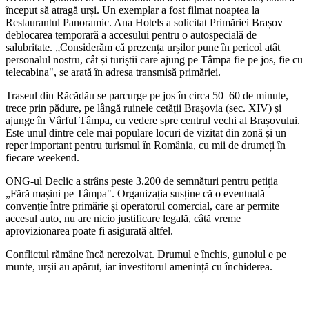
început să atragă urși. Un exemplar a fost filmat noaptea la
Restaurantul Panoramic. Ana Hotels a solicitat Primăriei Brașov
deblocarea temporară a accesului pentru o autospecială de
salubritate. „Considerăm că prezența urșilor pune în pericol atât
personalul nostru, cât și turiștii care ajung pe Tâmpa fie pe jos, fie cu
telecabina", se arată în adresa transmisă primăriei.
Traseul din Răcădău se parcurge pe jos în circa 50–60 de minute,
trece prin pădure, pe lângă ruinele cetății Brașovia (sec. XIV) și
ajunge în Vârful Tâmpa, cu vedere spre centrul vechi al Brașovului.
Este unul dintre cele mai populare locuri de vizitat din zonă și un
reper important pentru turismul în România, cu mii de drumeți în
fiecare weekend.
ONG-ul Declic a strâns peste 3.200 de semnături pentru petiția
„Fără mașini pe Tâmpa". Organizația susține că o eventuală
convenție între primărie și operatorul comercial, care ar permite
accesul auto, nu are nicio justificare legală, câtă vreme
aprovizionarea poate fi asigurată altfel.
Conflictul rămâne încă nerezolvat. Drumul e închis, gunoiul e pe
munte, urșii au apărut, iar investitorul amenință cu închiderea.