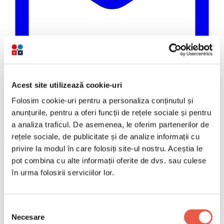
Acest site utilizează cookie-uri
Folosim cookie-uri pentru a personaliza conținutul și
anunțurile, pentru a oferi funcții de rețele sociale și pentru
a analiza traficul. De asemenea, le oferim partenerilor de
rețele sociale, de publicitate și de analize informații cu
Email
Copiază link
privire la modul în care folosiți site-ul nostru. Aceștia le
pot combina cu alte informații oferite de dvs. sau culese
în urma folosirii serviciilor lor.
Restaurantul Panoramic de pe Tâmpa, aflat la altitudine,
nu mai poate evacua gunoiul după blocarea drumului
de acces — situație care a atras urși în zonă.
Selecția
Cuprins
Necesare
consimțământului