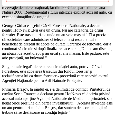
Muntele Tâmpa are statut de arie protejată din 1962. Din 2000 este
rezervație de interes național, iar din 2007 face parte din rețeaua
Natura 2000. Regulamentul sitului interzice explicit accesul auto, cu
excepția situațiilor de urgență.
George Gârbacea, șeful Gărzii Forestiere Naționale, a declarat
pentru HotNews: „Nu este un drum. Nu are categoria de drum
forestier. Este traseu turistic unde nu au voie mașini." El a precizat
că societatea care administrează telecabina și restaurantul a
beneficiat de dreptul de acces pe durata lucrărilor de renovare, dar a
continuat să circule și după finalizarea acestora. „Din ce am discutat,
au abuzat de acest drept și au urcat și alte mașini. Este pădure, este
arie protejată, nu bulevard."
Singura cale legală de reluare a circulației auto, potrivit Gărzii
Forestiere, este scoaterea traseului din fondul forestier și
reclasificarea lui ca drum forestier - procedură care necesită avizul
Agenției Naționale pentru Arii Naturale Protejate.
Primăria Brașov, la rândul ei, s-a delimitat de conflict. Purtătorul de
cuvânt Sorin Toarcea a declarat pentru HotNews că decizia privind
accesul auto aparține Agenției Naționale de Mediu, nu primăriei, și a
negat orice presiune din partea investitorului. „Această investiție este
un atu pentru turismul din Brașov, dar suntem de acord cu toții că
trebuie să se desfășoare în condiții legale."