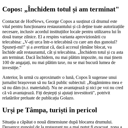
Copos: „Închidem totul și am terminat"
Contactat de HotNews, George Copos a susținut că drumul este
vital pentru funcționarea restaurantului și că deține toate autorizațiile
necesare, inclusiv acordul instituțiilor locale pentru utilizarea lui în
două tranșe zilnice. El a respins varianta aprovizionării cu
telecabina: „V-ați urca într-o telecabină cu care am dus gunoiul?
Spuneți-mi!" și a avertizat că, dacă accesul rămâne blocat, va
închide atât restaurantul, cât și telecabina. „Închidem totul și cu asta
am terminat. Dacă închidem, nu mai plătim impozite, nu mai ținem
100 de angajați, nu mai plătim taxe, nu se mai bucură lumea de
investiție."
Anterior, în urmă cu aproximativ o lună, Copos îi sugerase unui
jurnalist brașovean să nu facă public subiectul: „Rugămintea mea e
să nu dăm (n.r. materialul). Nu ne avantajează și nici pe voi nu cred
că vă avantajează. Fiți deștepți și ajutați investitorii", potrivit
relatărilor preluate de publicația Golazo.
Urși pe Tâmpa, turiști în pericol
Situația a căpătat o nouă dimensiune după blocarea drumului.
Deoarece gunoiul de la restaurant nu a mai putut fi evacuat, zona a