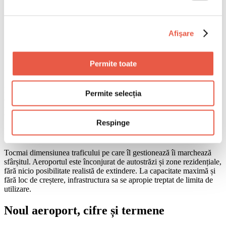
85 de ani și un record, apoi cortina
Noul aeroport, cifre și termene
Logica economică, explicată de CEO
Afişare
Conectare feroviară și ambiții regionale
Ce înseamnă pentru călători
Permite toate
85 de ani și un record, apoi cortina
Deschis în urmă cu peste 85 de ani, DXB a dominat timp de un
Permite selecția
deceniu clasamentele mondiale ca cel mai aglomerat aeroport
internațional după numărul de pasageri. În 2025, a înregistrat cel mai
bun an din istoria sa, cu 95,2 milioane de pasageri, în creștere cu
Respinge
3,1% față de 2024. Decembrie 2025 a fost cea mai aglomerată: 8,7
milioane de călători într-o singură lună.
Tocmai dimensiunea traficului pe care îl gestionează îi marchează
sfârșitul. Aeroportul este înconjurat de autostrăzi și zone rezidențiale,
fără nicio posibilitate realistă de extindere. La capacitate maximă și
fără loc de creștere, infrastructura sa se apropie treptat de limita de
utilizare.
Noul aeroport, cifre și termene