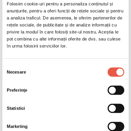
Folosim cookie-uri pentru a personaliza conținutul și
anunțurile, pentru a oferi funcții de rețele sociale și pentru
a analiza traficul. De asemenea, le oferim partenerilor de
rețele sociale, de publicitate și de analize informații cu
privire la modul în care folosiți site-ul nostru. Aceștia le
pot combina cu alte informații oferite de dvs. sau culese
în urma folosirii serviciilor lor.
Selecția
Necesare
consimțământului
Email
Copiază link
Preferinţe
Aeronave Emirates pe pista DXB. Aeroportul, deschis
în 1960, se va închide în 2035 după ce va fi depășit de
Statistici
noul hub Al Maktoum.
Cuprins
Marketing