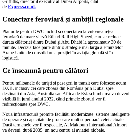
Griffiths, directorul executiv al Dubai Airports, citat
de
Express.co.uk
.
Conectare feroviară și ambiții regionale
Planurile pentru DWC includ și conectarea la viitoarea rețea
feroviară de mare viteză Etihad Rail High Speed, care ar reduce
durata călătoriei dintre Dubai și Abu Dhabi la aproximativ 30 de
minute. Decizia face parte dintr-o strategie mai largă a Emiratelor
Arabe Unite de consolidare a poziției în aviația globală și în
logistică.
Ce înseamnă pentru călători
Pentru milioanele de turiști și pasageri în tranzit care folosesc acum
DXB, inclusiv cei care zboară din România prin Dubai spre
destinații din Asia, Australia sau Africa de Est. schimbarea va deveni
vizibilă în jurul anului 2032, când primele zboruri vor fi
redirecționate spre DWC.
Noua infrastructură promite facilități modernizate, sisteme inteligente
de operare și capacitate de procesare mult superioară celei actuale.
Dacă termenele vor fi respectate, Al Maktoum International Airport
va deveni, după 2035, un nou centru al aviației globale.