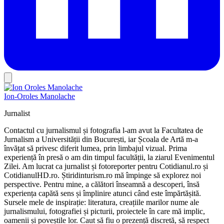
Ion-Oroles Manolache
Jurnalist
Contactul cu jurnalismul și fotografia l-am avut la Facultatea de
Jurnalism a Universității din București, iar Școala de Artă m-a
învățat să privesc diferit lumea, prin limbajul vizual. Prima
experiență în presă o am din timpul facultății, la ziarul Evenimentul
Zilei. Am lucrat ca jurnalist și fotoreporter pentru Cotidianul.ro și
CotidianulHD.ro. Știridinturism.ro mă împinge să explorez noi
perspective. Pentru mine, a călători înseamnă a descoperi, însă
experiența capătă sens și împlinire atunci când este împărtășită.
Sursele mele de inspirație: literatura, creațiile marilor nume ale
jurnalismului, fotografiei și picturii, proiectele în care mă implic,
oamenii și poveștile lor. Caut să fiu o prezență discretă, să respect