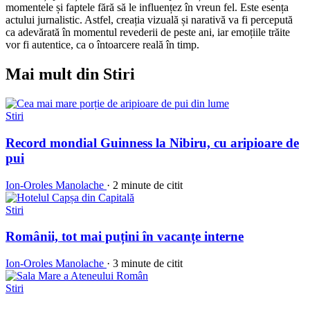
momentele și faptele fără să le influențez în vreun fel. Este esența
actului jurnalistic. Astfel, creația vizuală și narativă va fi percepută
ca adevărată în momentul revederii de peste ani, iar emoțiile trăite
vor fi autentice, ca o întoarcere reală în timp.
Mai mult din Stiri
Stiri
Record mondial Guinness la Nibiru, cu aripioare de
pui
Ion-Oroles Manolache
·
2 minute de citit
Stiri
Românii, tot mai puțini în vacanțe interne
Ion-Oroles Manolache
·
3 minute de citit
Stiri