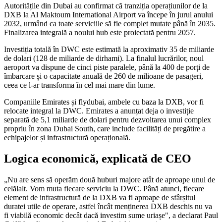
Autoritățile din Dubai au confirmat că tranziția operațiunilor de la
DXB la Al Maktoum International Airport va începe în jurul anului
2032, urmând ca toate serviciile să fie complet mutate până în 2035.
Finalizarea integrală a noului hub este proiectată pentru 2057.
Investiția totală în DWC este estimată la aproximativ 35 de miliarde
de dolari (128 de miliarde de dirhami). La finalul lucrărilor, noul
aeroport va dispune de cinci piste paralele, până la 400 de porți de
îmbarcare și o capacitate anuală de 260 de milioane de pasageri,
ceea ce l-ar transforma în cel mai mare din lume.
Companiile Emirates și flydubai, ambele cu baza la DXB, vor fi
relocate integral la DWC. Emirates a anunțat deja o investiție
separată de 5,1 miliarde de dolari pentru dezvoltarea unui complex
propriu în zona Dubai South, care include facilități de pregătire a
echipajelor și infrastructură operațională.
Logica economică, explicată de CEO
„Nu are sens să operăm două huburi majore atât de aproape unul de
celălalt. Vom muta fiecare serviciu la DWC. Până atunci, fiecare
element de infrastructură de la DXB va fi aproape de sfârșitul
duratei utile de operare, astfel încât menținerea DXB deschis nu va
fi viabilă economic decât dacă investim sume uriașe", a declarat Paul