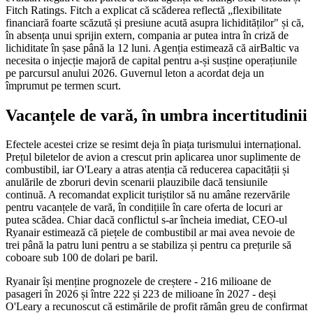
Fitch Ratings. Fitch a explicat că scăderea reflectă „flexibilitate
financiară foarte scăzută și presiune acută asupra lichidităților" și că,
în absența unui sprijin extern, compania ar putea intra în criză de
lichiditate în șase până la 12 luni. Agenția estimează că airBaltic va
necesita o injecție majoră de capital pentru a-și susține operațiunile
pe parcursul anului 2026. Guvernul leton a acordat deja un
împrumut pe termen scurt.
Vacanțele de vară, în umbra incertitudinii
Efectele acestei crize se resimt deja în piața turismului internațional.
Prețul biletelor de avion a crescut prin aplicarea unor suplimente de
combustibil, iar O'Leary a atras atenția că reducerea capacității și
anulările de zboruri devin scenarii plauzibile dacă tensiunile
continuă. A recomandat explicit turiștilor să nu amâne rezervările
pentru vacanțele de vară, în condițiile în care oferta de locuri ar
putea scădea. Chiar dacă conflictul s-ar încheia imediat, CEO-ul
Ryanair estimează că piețele de combustibil ar mai avea nevoie de
trei până la patru luni pentru a se stabiliza și pentru ca prețurile să
coboare sub 100 de dolari pe baril.
Ryanair își menține prognozele de creștere - 216 milioane de
pasageri în 2026 și între 222 și 223 de milioane în 2027 - deși
O'Leary a recunoscut că estimările de profit rămân greu de confirmat