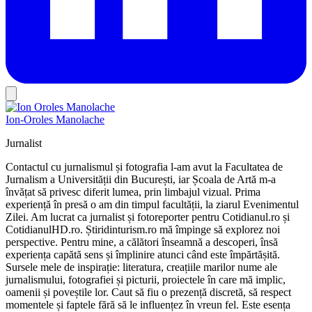
Ion-Oroles Manolache
Jurnalist
Contactul cu jurnalismul și fotografia l-am avut la Facultatea de
Jurnalism a Universității din București, iar Școala de Artă m-a
învățat să privesc diferit lumea, prin limbajul vizual. Prima
experiență în presă o am din timpul facultății, la ziarul Evenimentul
Zilei. Am lucrat ca jurnalist și fotoreporter pentru Cotidianul.ro și
CotidianulHD.ro. Știridinturism.ro mă împinge să explorez noi
perspective. Pentru mine, a călători înseamnă a descoperi, însă
experiența capătă sens și împlinire atunci când este împărtășită.
Sursele mele de inspirație: literatura, creațiile marilor nume ale
jurnalismului, fotografiei și picturii, proiectele în care mă implic,
oamenii și poveștile lor. Caut să fiu o prezență discretă, să respect
momentele și faptele fără să le influențez în vreun fel. Este esența