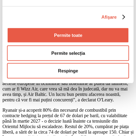
Vacanțele de vară, în umbra incertitudinii
„Vor da faliment înainte să aibă timp să
Afişare
mă dea în judecată"
Declarațiile lui O'Leary au fost publicate inițial de cotidianul italian
Permite toate
Il Sole 24 Ore și au generat reacții imediate în industria turismului.
Contextul este următorul: Ryanair a plătit deja cu 50 de milioane de
dolari mai mult pentru combustibil în luna aprilie față de perioadele
Permite selecția
anterioare conflictului. Dacă prețul petrolului rămâne la circa 150 de
dolari pe baril, compania estimează că surplusul de costuri ar putea
ajunge la 600 de milioane de dolari pe an.
Respinge
„Dacă petrolul rămâne la aceste niveluri, două sau trei companii
aeriene europene în octombrie sau noiembrie ar putea da faliment,
cum ar fi Wizz Air, care vrea să mă dea în judecată, dar nu va mai
avea timp, și Air Baltic. Un lucru bun pentru afacerea noastră,
pentru că vor fi mai puțini concurenți", a declarat O'Leary.
Ryanair și-a acoperit 80% din necesarul de combustibil prin
contracte hedging la prețul de 67 de dolari pe baril, cu valabilitate
până în martie 2027 - o decizie luată înainte ca tensiunile din
Orientul Mijlociu să escaladeze. Restul de 20%, cumpărat pe piața
liberă, a sărit de la circa 74 de dolari pe baril la aproape 150. Chiar și