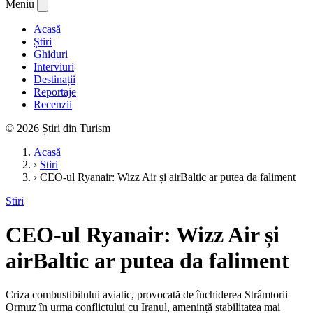
Meniu
Acasă
Știri
Ghiduri
Interviuri
Destinații
Reportaje
Recenzii
© 2026 Știri din Turism
Acasă
›
Stiri
›
CEO-ul Ryanair: Wizz Air și airBaltic ar putea da faliment
Stiri
CEO-ul Ryanair: Wizz Air și
airBaltic ar putea da faliment
Criza combustibilului aviatic, provocată de închiderea Strâmtorii
Ormuz în urma conflictului cu Iranul, amenință stabilitatea mai