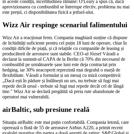
în aceste condiții, incertitudinea rămâne: O'Leary a spus că, dacă
aprovizionarea cu combustibil se întrerupe efectiv, problema nu mai
este prețul, ci disponibilitatea fizică a jetfuel-ului.
Wizz Air respinge scenariul falimentului
Wizz Air a reacționat ferm. Compania maghiară susține că dispune
de lichidități suficiente pentru cel puțin 18 luni de operare, chiar în
condiții dificile de piață, și că relațiile cu companiile de leasing și
producătorii de aeronave sunt stabile. CEO-ul József Váradi a
declarat la summit-ul CAPA de la Berlin că 70% din necesarul de
combustibil pe următoarele șase luni este deja contractat prin
hedging, iar 30% neacoperit reprezintă mai degrabă o marjă de
flexibilitate. Váradi a formulat și un mesaj cu miză competitivă:
„Dacă ești în pădure și întâlnești un urs, nu trebuie să fugi mai
repede decât ursul - trebuie să fugi mai repede decât cel de lângă
tine." Wizz Air se declară pregătită să preia rute abandonate de
operatori mai vulnerabili.
airBaltic, sub presiune reală
Situația airBaltic este mai puțin confortabilă. Compania letonă, care
operează o flotă de 55 de aeronave Airbus A220, a primit recent
evaluări negative din partea a două agenții de rating: S&P Global și