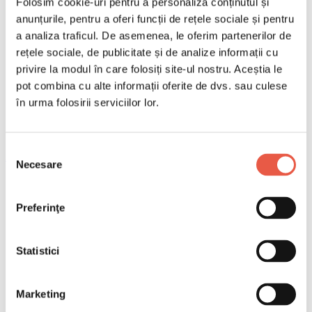
Folosim cookie-uri pentru a personaliza conținutul și
anunțurile, pentru a oferi funcții de rețele sociale și pentru
a analiza traficul. De asemenea, le oferim partenerilor de
rețele sociale, de publicitate și de analize informații cu
privire la modul în care folosiți site-ul nostru. Aceștia le
pot combina cu alte informații oferite de dvs. sau culese
în urma folosirii serviciilor lor.
Selecția
Email
Necesare
consimțământului
Copiază link
Prețul petrolului pune presiune pe zboruri low cost. Ce
Preferinţe
riscă Wizz Air, airBaltic și vacanțele de vară în 2026.
Cuprins
Statistici
„Vor da faliment înainte să aibă timp să mă dea în judecată"
Wizz Air respinge scenariul falimentului
Marketing
airBaltic, sub presiune reală