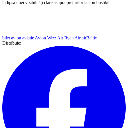
în lipsa unei vizibilități clare asupra prețurilor la combustibil.
bilet avion
aviatie
Avion
Wizz Air
Ryan Air
airBaltic
Distribuie: